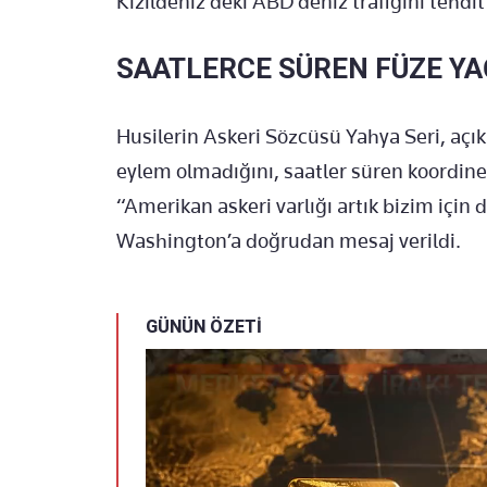
Kızıldeniz’deki ABD deniz trafiğini tehdit 
SAATLERCE SÜREN FÜZE Y
Husilerin Askeri Sözcüsü Yahya Seri, açık
eylem olmadığını, saatler süren koordine
“Amerikan askeri varlığı artık bizim için 
Washington’a doğrudan mesaj verildi.
GÜNÜN ÖZETİ