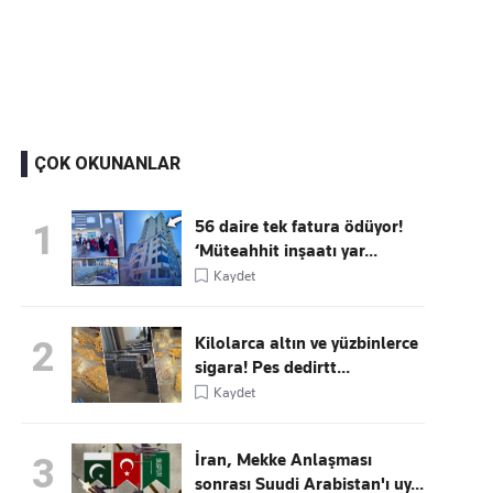
Kaçırmayın
Ücretsiz üye olun, gündemi şekillendiren gelişmeleri önce siz duyun
ÇOK OKUNANLAR
56 daire tek fatura ödüyor!
1
‘Müteahhit inşaatı yar...
Kaydet
Kilolarca altın ve yüzbinlerce
2
sigara! Pes dedirtt...
Kaydet
İran, Mekke Anlaşması
3
sonrası Suudi Arabistan'ı uy...