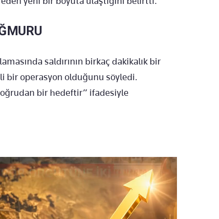
eden yeni bir boyuta ulaştığını belirtti.
AĞMURU
lamasında saldırının birkaç dakikalık bir
li bir operasyon olduğunu söyledi.
doğrudan bir hedeftir” ifadesiyle