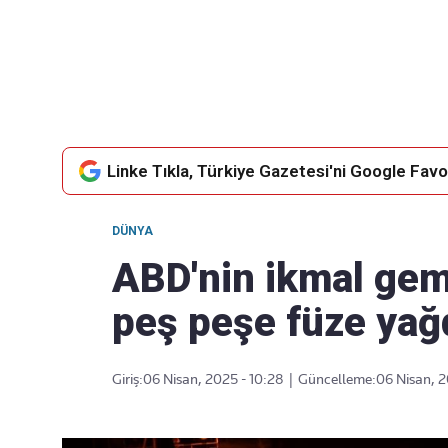
Takip Edin
Favori mecralarınızda haber akışımıza ulaşın
Linke Tıkla, Türkiye Gazetesi'ni Google Favor
DÜNYA
ABD'nin ikmal gemi
peş peşe füze yağ
Giriş:
06 Nisan, 2025 - 10:28
|
Güncelleme:
06 Nisan, 2