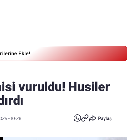
Haber Verin
Editör masamıza bilgi ve materyal göndermek için
tıklayın
ilerine Ekle!
si vuruldu! Husiler
dırdı
025 - 10:28
Paylaş