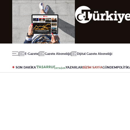
Gündem
Ekonomi
Spor
Politika
Borsa
Futbol
Eğitim
Altın
Puan Durumu
Döviz
Fikstür
Hisse Senedi
Şampiyonlar Ligi
Kripto Para
Avrupa Ligi
Emlak
Basketbol
E-Gazete
Gazete Aboneliği
Dijital Gazete Aboneliği
T-Otomobil
Turizm
SON DAKİKA
YAZARLAR
BİZİM SAYFA
GÜNDEM
POLİTİK
Yazarlar
Diğer Kategoriler
Kurumsal
Bugünün Yazarları
Magazin
Hakkımızda
Tüm Yazarlar
Teknoloji
İletişim
Resmî Ilanlar
Künye
Haberler
Gazete Aboneliği
Foto Haber
Danışma Telefonla
Video Galeri
Yasal
Reklam Ver