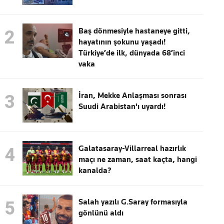
Baş dönmesiyle hastaneye gitti,
2
hayatının şokunu yaşadı!
Türkiye’de ilk, dünyada 68’inci
vaka
İran, Mekke Anlaşması sonrası
3
Suudi Arabistan'ı uyardı!
Galatasaray-Villarreal hazırlık
4
maçı ne zaman, saat kaçta, hangi
kanalda?
Salah yazılı G.Saray formasıyla
5
gönlünü aldı