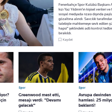
Fenerbahçe Spor Kulübü Başkanı Az
kızı Yaz Yıldırım’ın kişisel verileri ve
sosyal medyada rızası dışında payl
gözaltına alındı. Savcılık tarafınd
talebiyle mahkemeye sevk edilen şü
hapsi” şeklindeki adli kontrol tedbir
bırakıldı.
Kaydet
Spor
Spor
iyor?
Greenwood mest etti,
Avrupa devinden
için
mesajı verdi: "Devamı
hamlesi: 25 mily
gelecek"
beklenti!