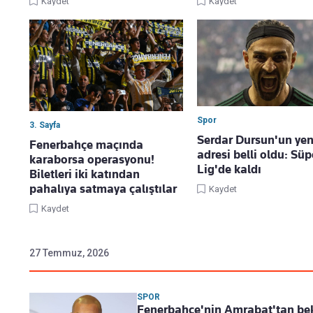
Kaydet
Kaydet
Spor
3. Sayfa
Serdar Dursun'un yen
Fenerbahçe maçında
adresi belli oldu: Süp
karaborsa operasyonu!
Lig'de kaldı
Biletleri iki katından
pahalıya satmaya çalıştılar
Kaydet
Kaydet
27 Temmuz, 2026
SPOR
Fenerbahçe'nin Amrabat'tan bek