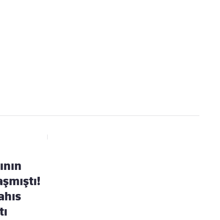
Kaçırmayın
Ücretsiz üye olun, gündemi şekillendiren gelişmeleri önce siz duyun
zının
aşmıştı!
ahıs
tı