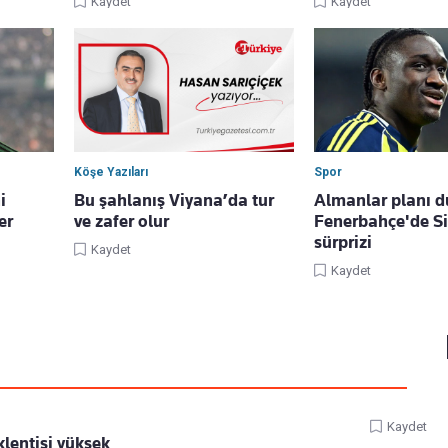
Kaydet
Kaydet
Köşe Yazıları
Spor
i
Bu şahlanış Viyana’da tur
Almanlar planı d
er
ve zafer olur
Fenerbahçe'de Si
sürprizi
Kaydet
Kaydet
Kaydet
lentisi yüksek