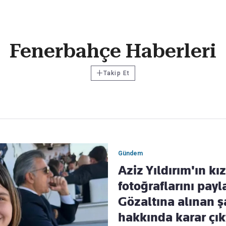
Haber Verin
Fenerbahçe Haberleri
Editör masamıza bilgi ve materyal göndermek için
tıklayın
+
Takip Et
Gündem
Aziz Yıldırım'ın kı
fotoğraflarını payl
Gözaltına alınan ş
hakkında karar çık