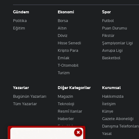
Gündem
Ekonomi
Spor
Politika
Borsa
Futbol
Eğitim
Altın
Puan Durumu
Döviz
Fikstür
Hisse Senedi
Şampiyonlar Ligi
Kripto Para
Avrupa Ligi
Emlak
Basketbol
T-Otomobil
Turizm
Yazarlar
Diğer Kategoriler
Kurumsal
Bugünün Yazarları
Magazin
Hakkımızda
Tüm Yazarlar
Teknoloji
İletişim
Resmî Ilanlar
Künye
Haberler
Gazete Aboneliği
Foto Haber
Danışma Telefonları
✖
Video Galeri
Yasal