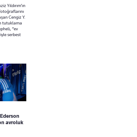
iz Yıldırım’ın
 fotoğraflarını
aşan Cengiz Y.
an tutuklama
pheli, “ev
iyle serbest
 Ederson
on avroluk