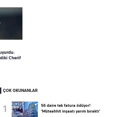
uyurdu:
diki Cherif
ÇOK OKUNANLAR
56 daire tek fatura ödüyor!
1
‘Müteahhit inşaatı yarım bıraktı’