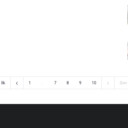
‹
›
İlk
1
...
7
8
9
10
Son