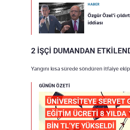
HABER
Özgür Özel'i çıldır
iddiası
2 İŞÇİ DUMANDAN ETKİLEN
Yangını kısa sürede söndüren itfaiye ekipl
GÜNÜN ÖZETİ