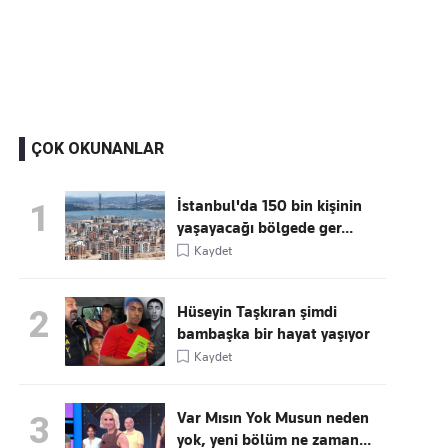
Kaçırmayın
Ücretsiz üye olun, gündemi
şekillendiren gelişmeleri önce siz duyun
ÇOK OKUNANLAR
İstanbul'da 150 bin kişinin
1
yaşayacağı bölgede ger...
Kaydet
Hüseyin Taşkıran şimdi
2
bambaşka bir hayat yaşıyor
Kaydet
Var Mısın Yok Musun neden
3
yok, yeni bölüm ne zaman...