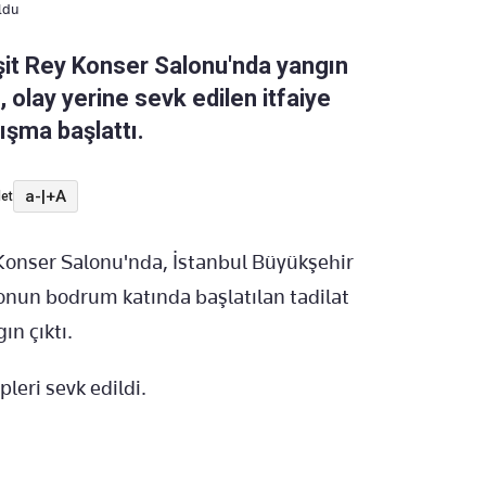
ldu
eşit Rey Konser Salonu'nda yangın
 olay yerine sevk edilen itfaiye
ışma başlattı.
a-
|
+A
et
Konser Salonu'nda, İstanbul Büyükşehir
lonun bodrum katında başlatılan tadilat
n çıktı.
pleri sevk edildi.