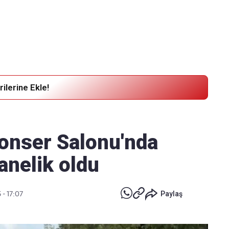
Haber Verin
Editör masamıza bilgi ve materyal
göndermek için
tıklayın
ilerine Ekle!
onser Salonu'nda
anelik oldu
 - 17:07
Paylaş