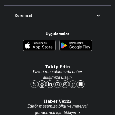
Magazin
Kurumsal
Teknoloji
Resmî Ilanlar
Hakkımızda
Uygulamalar
Haberler
İletişim
Foto Haber
Künye
Video Galeri
Gazete Aboneliği
Danışma Telefonları
Takip Edin
Favori mecralarınızda haber
Yasal
akışımıza ulaşın
Reklam Ver
Haber Verin
Editör masamıza bilgi ve materyal
göndermek için
tıklayın