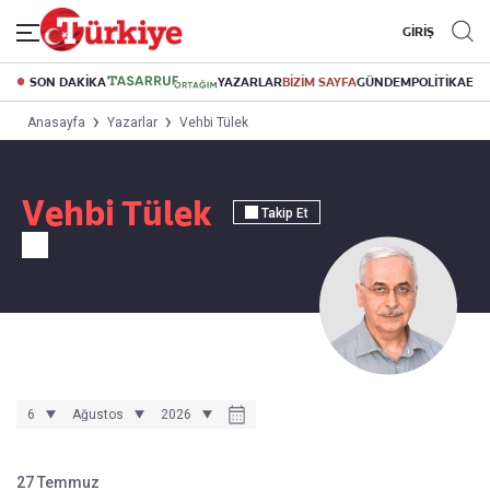
GİRİŞ
SON DAKİKA
YAZARLAR
BİZİM SAYFA
GÜNDEM
POLİTİKA
EK
Anasayfa
Yazarlar
Vehbi Tülek
Vehbi Tülek
Takip Et
27 Temmuz