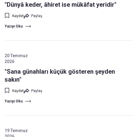
"Dünyâ keder, âhiret ise mükâfat yeridir"
Kaydet
Paylaş
Yazıyı Oku
20 Temmuz
2026
"Sana günahları küçük gösteren şeyden
sakın"
Kaydet
Paylaş
Yazıyı Oku
19 Temmuz
2026