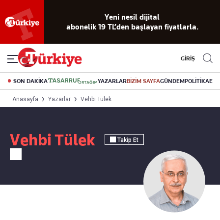
Yeni nesil dijital
abonelik 19 TL’den başlayan fiyatlarla.
GİRİŞ
SON DAKİKA
YAZARLAR
BİZİM SAYFA
GÜNDEM
POLİTİKA
EK
Anasayfa
Yazarlar
Vehbi Tülek
Vehbi Tülek
Takip Et