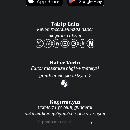
Video Galeri
Gazete Aboneliği
Danışma Telefonları
Takip Edin
Favori mecralarınızda haber
Yasal
akışımıza ulaşın
Reklam Ver
Haber Verin
Editör masamıza bilgi ve materyal
göndermek için
tıklayın
Kaçırmayın
Ücretsiz üye olun, gündemi
şekillendiren gelişmeleri önce siz duyun