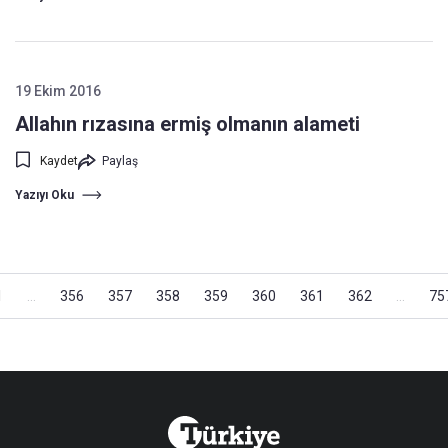
19 Ekim 2016
Allahın rızasına ermiş olmanın alameti
Kaydet
Paylaş
Yazıyı Oku
1
...
356
357
358
359
360
361
362
...
75