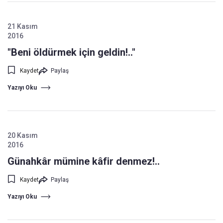
21 Kasım
2016
"Beni öldürmek için geldin!.."
Kaydet
Paylaş
Yazıyı Oku
20 Kasım
2016
Günahkâr mümine kâfir denmez!..
Kaydet
Paylaş
Yazıyı Oku