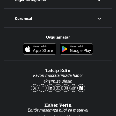
Diğer Kategoriler
Tüm Yazarlar
Magazin
Kurumsal
Teknoloji
Resmî Ilanlar
Hakkımızda
Uygulamalar
Haberler
İletişim
Foto Haber
Künye
Video Galeri
Gazete Aboneliği
Danışma Telefonları
Takip Edin
Favori mecralarınızda haber
Yasal
akışımıza ulaşın
Reklam Ver
Haber Verin
Editör masamıza bilgi ve materyal