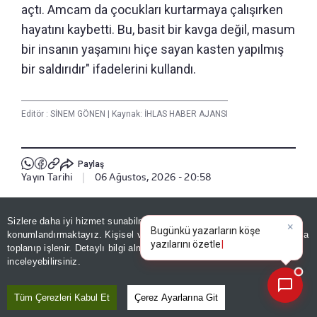
açtı. Amcam da çocukları kurtarmaya çalışırken
hayatını kaybetti. Bu, basit bir kavga değil, masum
bir insanın yaşamını hiçe sayan kasten yapılmış
bir saldırıdır" ifadelerini kullandı.
Editör :
SİNEM GÖNEN
|
Kaynak: İHLAS HABER AJANSI
Paylaş
Yayın Tarihi
|
06 Ağustos, 2026 - 20:58
Haberle İlgili Daha Fazlası
Sizlere daha iyi hizmet sunabilmek adına sitemizde
çerez
×
Bugünkü yazarların köşe
konumlandırmaktayız. Kişisel verileriniz, KVKK ve GDPR kapsamında
3. Sayfa
yazılarını özetleyin!
toplanıp işlenir. Detaylı bilgi almak için
Aydınlatma Metnimizi
📰
Son 30 güne ait haberleri, spor gelişmelerini veya yazar yazılarını sorgulayabilirsiniz.
inceleyebilirsiniz.
Bizi Takip Edin
Tüm Çerezleri Kabul Et
Çerez Ayarlarına Git