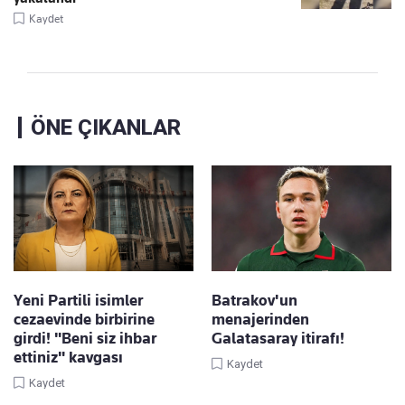
Kaydet
ÖNE ÇIKANLAR
Yeni Partili isimler
Batrakov'un
cezaevinde birbirine
menajerinden
girdi! "Beni siz ihbar
Galatasaray itirafı!
ettiniz" kavgası
Kaydet
Kaydet