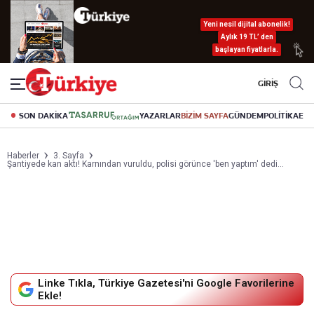
Yeni nesil dijital abonelik!
Aylık 19 TL’ den
başlayan fiyatlarla.
GİRİŞ
SON DAKİKA
YAZARLAR
BİZİM SAYFA
GÜNDEM
POLİTİKA
EK
Haberler
3. Sayfa
Şantiyede kan aktı! Karnından vuruldu, polisi görünce 'ben yaptım' dedi...
Linke Tıkla, Türkiye Gazetesi'ni Google Favorilerine
Ekle!