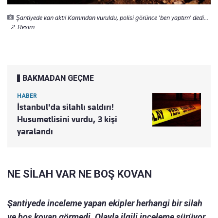
Şantiyede kan aktı! Karnından vuruldu, polisi görünce 'ben yaptım' dedi...
- 2. Resim
BAKMADAN GEÇME
HABER
İstanbul'da silahlı saldırı!
Husumetlisini vurdu, 3 kişi
yaralandı
NE SİLAH VAR NE BOŞ KOVAN
Şantiyede inceleme yapan ekipler herhangi bir silah
ve boş kovan görmedi. Olayla ilgili inceleme sürüyor.