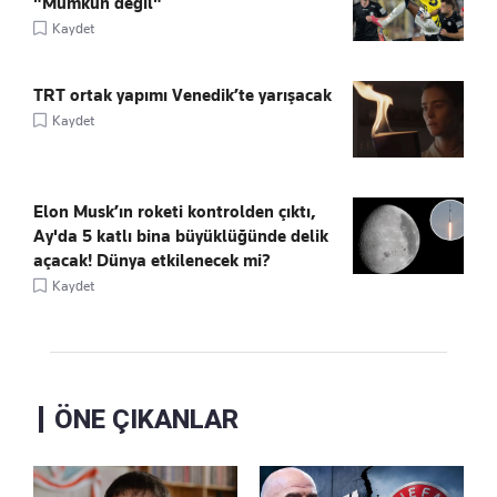
"Mümkün değil"
Kaydet
TRT ortak yapımı Venedik’te yarışacak
Kaydet
Elon Musk’ın roketi kontrolden çıktı,
Ay'da 5 katlı bina büyüklüğünde delik
açacak! Dünya etkilenecek mi?
Kaydet
ÖNE ÇIKANLAR