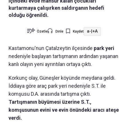
içindeki evde mahsur kalan çocukları
kurtarmaya çalışırken saldırganın hedefi
olduğu öğrenildi.
a-
|
+A
Özetle
Dinle
Kaydet
Kastamonu'nun
Çatalzeytin ilçesinde
park yeri
nedeniyle başlayan tartışmanın ardından yaşanan
kanlı olayın yeni ayrıntıları ortaya çıktı.
Korkunç olay, Güneşler köyünde meydana geldi.
İddiaya göre araç park yeri nedeniyle S.T. ile
komşusu D.A. arasında tartışma çıktı.
Tartışmanın büyümesi üzerine S.T.,
komşusunun evini ve evin önündeki aracı ateşe
verdi.