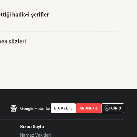
tiği hadis-i şerifler
çen sözleri
E-GAZETE
ABONE OL
GİRİŞ
Bizim Sayfa
Namaz Vakitleri