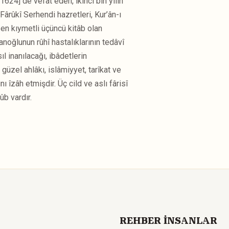
24] de vefât eden, ikinci bin yılın
rûkî Serhendi hazretleri, Kur’ân-ı
 en kıymetli üçüncü kitâb olan
noğlunun rûhî hastalıklarının tedâvî
ıl inanılacağı, ibâdetlerin
güzel ahlâkı, islâmiyyet, tarîkat ve
nı îzâh etmişdir. Üç cild ve aslı fârisî
b vardır.
REHBER İNSANLAR