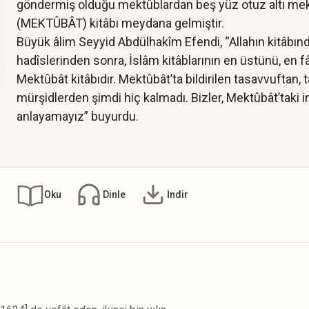
göndermiş olduğu mektûblardan beş yüz otuz altı mekt
(MEKTÛBÂT) kitâbı meydana gelmiştir.
Büyük âlim Seyyid Abdülhakîm Efendi, “Allahın kitâbın
hadîslerinden sonra, İslâm kitâblarının en üstünü, en f
Mektûbât kitâbıdır. Mektûbât’ta bildirilen tasavvuftan, t
mürşidlerden şimdi hiç kalmadı. Bizler, Mektûbât’taki ince
anlayamayız” buyurdu.
Oku
Dinle
İndir