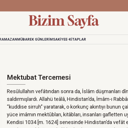
RAMAZAN
MÜBAREK GÜNLER
İMSAKİYE
E-KİTAPLAR
Mektubat Tercemesi
Resûlullahın vefâtından sonra da, İslâm düşmanları dî
saldırmışlardı. Allahü teâlâ, Hindistan’da, İmâm-ı Rabb
“kuddise sirruh” yaratarak, o korkunç akıntıyı bunun ça
yüce imâmın mektûbları, kitâbları, insanları gafletten u
Kendisi 1034 [m. 1624] senesinde Hindistan’da vefât e