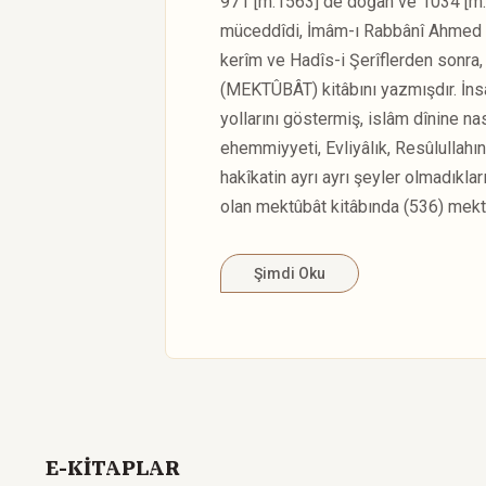
971 [m.1563] de doğan ve 1034 [m.16
müceddîdi, İmâm-ı Rabbânî Ahmed Fâ
kerîm ve Hadîs-i Şerîflerden sonra,
(MEKTÛBÂT) kitâbını yazmışdır. İnsa
yollarını göstermiş, islâm dînine nas
ehemmiyyeti, Evliyâlık, Resûlullahın 
hakîkatin ayrı ayrı şeyler olmadıkları
olan mektûbât kitâbında (536) mektû
Şimdi Oku
E-KİTAPLAR