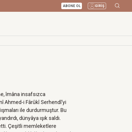
ABONE OL
GİRİŞ
ne, îmâna insafsızca
ânî Ahmed-i Fârûkî Serhendî’yi
lışmaları ile durdurmuştur. Bu
yandırdı, dünyâya ışık saldı.
tti. Çeşitli memleketlere