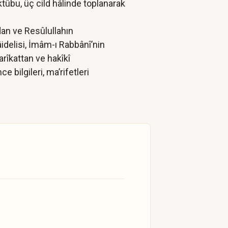
ûbu, üç cild hâlinde toplanarak
dan ve Resûlullahın
âidelisi, İmâm-ı Rabbânî’nin
arîkattan ve hakîkî
 bilgileri, ma’rifetleri