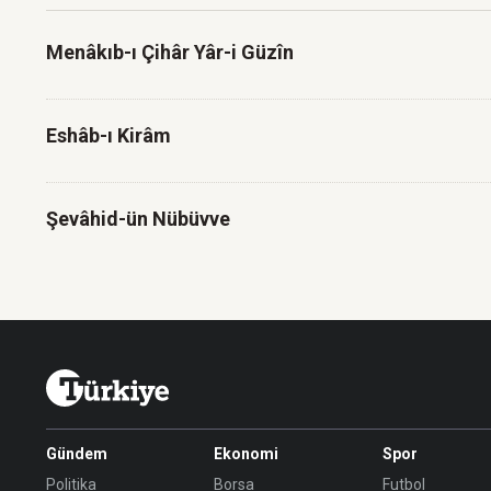
Menâkıb-ı Çihâr Yâr-i Güzîn
Eshâb-ı Kirâm
Şevâhid-ün Nübüvve
Gündem
Ekonomi
Spor
Politika
Borsa
Futbol