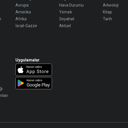
Avrupa
Hava Durumu
Arkeoloji
Amerika
Yemek
Kitap
i
Afrika
Seyahat
Tarih
İsrail-Gazze
Aktüel
Uygulamalar
ği
nları