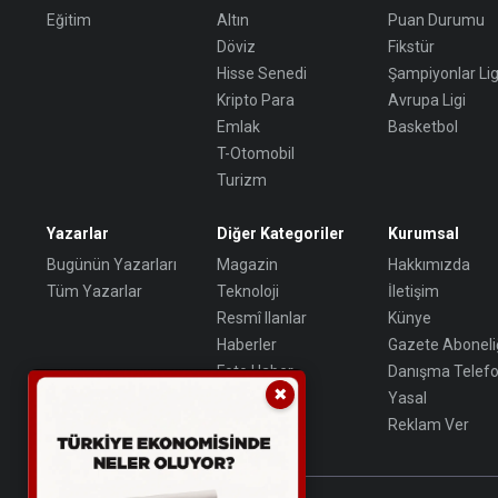
Eğitim
Altın
Puan Durumu
Döviz
Fikstür
Hisse Senedi
Şampiyonlar Lig
Kripto Para
Avrupa Ligi
Emlak
Basketbol
T-Otomobil
Turizm
Yazarlar
Diğer Kategoriler
Kurumsal
Bugünün Yazarları
Magazin
Hakkımızda
Tüm Yazarlar
Teknoloji
İletişim
Resmî Ilanlar
Künye
Haberler
Gazete Aboneli
Foto Haber
Danışma Telefo
✖
Video Galeri
Yasal
Reklam Ver