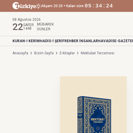
•
05:34:23
Akşam 20:20
Kalan süre
08 Ağustos 2026
22
MÜBAREK
SAFER
1448
GÜNLER
KURAN-I KERİM
HADİS-İ ŞERİF
REHBER İNSANLAR
HAVADİS
E-GAZETE
Anasayfa
Bizim Sayfa
E-Kitaplar
Mektubat Tercemesi