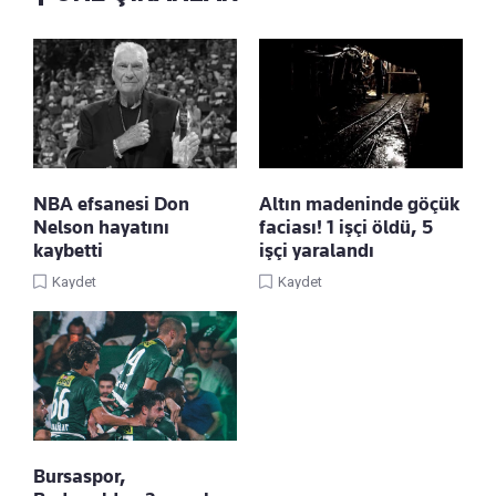
NBA efsanesi Don
Altın madeninde göçük
Nelson hayatını
faciası! 1 işçi öldü, 5
kaybetti
işçi yaralandı
Kaydet
Kaydet
Bursaspor,