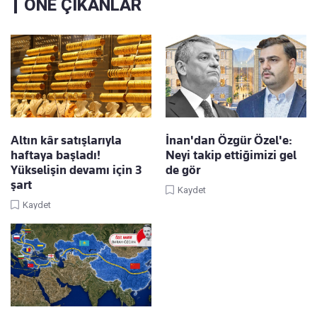
ÖNE ÇIKANLAR
Altın kâr satışlarıyla
İnan'dan Özgür Özel'e:
haftaya başladı!
Neyi takip ettiğimizi gel
Yükselişin devamı için 3
de gör
şart
Kaydet
Kaydet