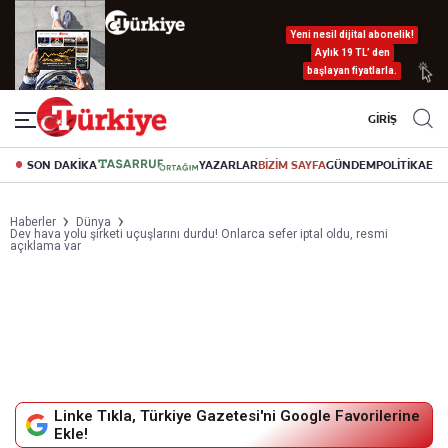
Yeni nesil dijital abonelik!
Aylık 19 TL’ den
başlayan fiyatlarla.
GİRİŞ
SON DAKİKA
YAZARLAR
BİZİM SAYFA
GÜNDEM
POLİTİKA
EK
Haberler
Dünya
Dev hava yolu şirketi uçuşlarını durdu! Onlarca sefer iptal oldu, resmi
açıklama var
Linke Tıkla, Türkiye Gazetesi'ni Google Favorilerine
Ekle!