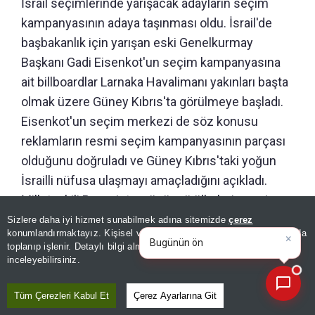
İsrail seçimlerinde yarışacak adayların seçim
kampanyasının adaya taşınması oldu. İsrail'de
başbakanlık için yarışan eski Genelkurmay
Başkanı Gadi Eisenkot'un seçim kampanyasına
ait billboardlar Larnaka Havalimanı yakınları başta
olmak üzere Güney Kıbrıs'ta görülmeye başladı.
Eisenkot'un seçim merkezi de söz konusu
reklamların resmi seçim kampanyasının parçası
olduğunu doğruladı ve Güney Kıbrıs'taki yoğun
İsrailli nüfusa ulaşmayı amaçladığını açıkladı.
Milletvekili Panayiotou, üçüncü ülkelerin seçim
kampanyalarının Güney Kıbrıs'ta yürütülmesinin
Sizlere daha iyi hizmet sunabilmek adına sitemizde
çerez
×
Bugünün öne çıkan manşetleri
konumlandırmaktayız. Kişisel verileriniz, KVKK ve GDPR kapsamında
yasaklanmasını talep etti.
ve gelişmeleri neler?
toplanıp işlenir. Detaylı bilgi almak için
Aydınlatma Metnimizi
📰
Son 30 güne ait haberleri, spor gelişmelerini veya yazar yazılarını sorgulayabilirsiniz.
inceleyebilirsiniz.
Editör :
SEVDA KILIÇ
|
Kaynak: TÜRKİYE GAZETESİ
Tüm Çerezleri Kabul Et
Çerez Ayarlarına Git