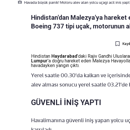
Havada büyük panik! Motoru alev alan yolcu uçagi acil inis yapt
Hindistan'dan Malezya'ya hareket 
Boeing 737 tipi uçak, motorunun al
Kayd
Hindistan
Haydarabad
’daki Rajiv Gandhi Uluslar
Lumpur
'a doğru hareket eden Malezya Havayollar
havadayken yangın çıktı.
Yerel saatle 00.30'da kalkan ve içerisi
alev alması sonucu yerel saatle 03.21'de
GÜVENLİ İNİŞ YAPTI
Havalimanına güvenli iniş yapan yolcu uç
karşıladı.