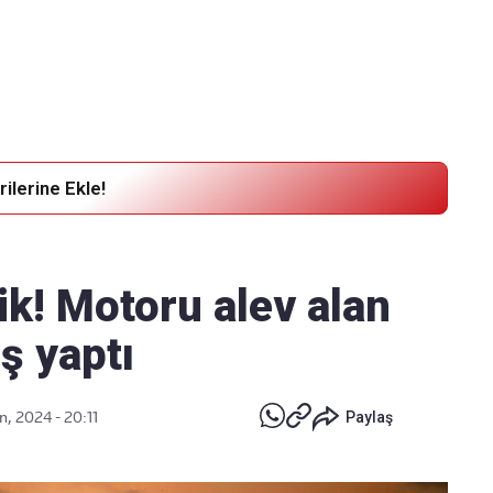
Haber Verin
Editör masamıza bilgi ve materyal
göndermek için
tıklayın
ilerine Ekle!
k! Motoru alev alan
iş yaptı
n, 2024 - 20:11
Paylaş