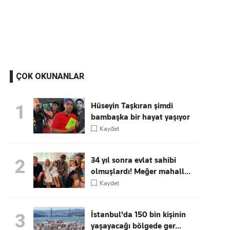
Kaçırmayın
Ücretsiz üye olun, gündemi
şekillendiren gelişmeleri önce siz duyun
ÇOK OKUNANLAR
Hüseyin Taşkıran şimdi
1
bambaşka bir hayat yaşıyor
Kaydet
34 yıl sonra evlat sahibi
2
olmuşlardı! Meğer mahall...
Kaydet
İstanbul'da 150 bin kişinin
3
yaşayacağı bölgede ger...