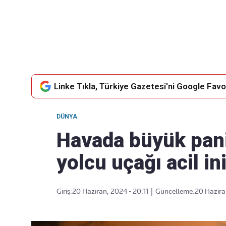
Takip Edin
Favori mecralarınızda haber
akışımıza ulaşın
Linke Tıkla, Türkiye Gazetesi'ni Google Favor
DÜNYA
Havada büyük pani
yolcu uçağı acil in
Giriş:
20 Haziran, 2024 - 20:11
|
Güncelleme:
20 Hazira