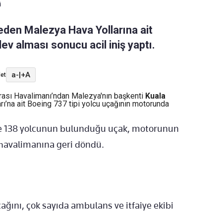
i
eden Malezya Hava Yollarına ait
ev alması sonucu acil iniş yaptı.
a-
|
+A
et
arası Havalimanı’ndan Malezya'nın başkenti
Kuala
ı’na ait Boeing 737 tipi yolcu uçağının motorunda
nde 138 yolcunun bulunduğu uçak, motorunun
 havalimanına geri döndü.
ağını, çok sayıda ambulans ve itfaiye ekibi