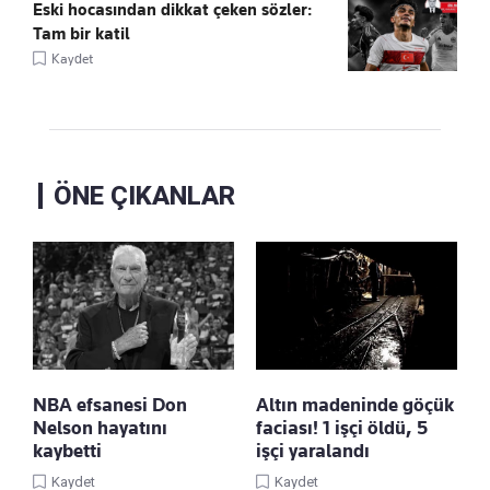
Eski hocasından dikkat çeken sözler:
Tam bir katil
Kaydet
ÖNE ÇIKANLAR
NBA efsanesi Don
Altın madeninde göçük
Nelson hayatını
faciası! 1 işçi öldü, 5
kaybetti
işçi yaralandı
Kaydet
Kaydet