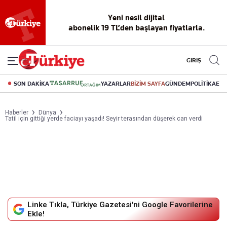
Reklamsız
56 yıllık
Akıllı haber
Eski gazeteleri
Yazarlarla
okuma
dijital arşiv
asistanı
indirme
canlı soru
deneyimi
cevap
GİRİŞ
SON DAKİKA
YAZARLAR
BİZİM SAYFA
GÜNDEM
POLİTİKA
EK
Haberler
Dünya
Tatil için gittiği yerde faciayı yaşadı! Seyir terasından düşerek can verdi
Linke Tıkla, Türkiye Gazetesi'ni Google Favorilerine
Ekle!