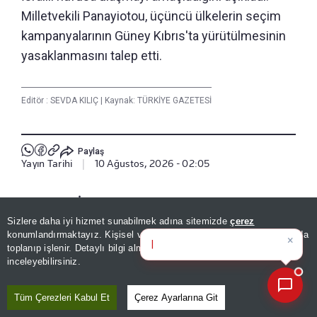
Milletvekili Panayiotou, üçüncü ülkelerin seçim
kampanyalarının Güney Kıbrıs'ta yürütülmesinin
yasaklanmasını talep etti.
Editör :
SEVDA KILIÇ
|
Kaynak: TÜRKİYE GAZETESİ
Paylaş
Yayın Tarihi
|
10 Ağustos, 2026 - 02:05
Haberle İlgili Daha Fazlası
Sizlere daha iyi hizmet sunabilmek adına sitemizde
çerez
×
Dünya
Bugünün öne çıkan manşetleri
konumlandırmaktayız. Kişisel verileriniz, KVKK ve GDPR kapsamında
ve g
|
toplanıp işlenir. Detaylı bilgi almak için
Aydınlatma Metnimizi
📰
Son 30 güne ait haberleri, spor gelişmelerini veya yazar yazılarını sorgulayabilirsiniz.
inceleyebilirsiniz.
Bizi Takip Edin
Tüm Çerezleri Kabul Et
Çerez Ayarlarına Git