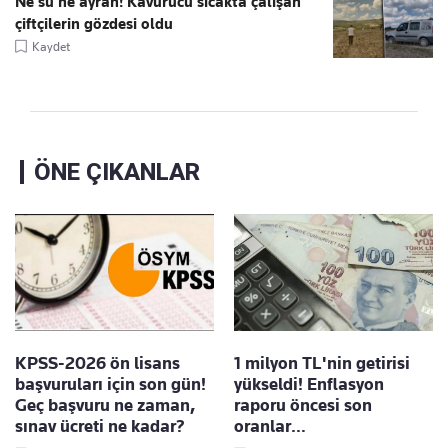
Ne su ne ayran! Kavurucu sıcakta çalışan
çiftçilerin gözdesi oldu
Kaydet
ÖNE ÇIKANLAR
KPSS-2026 ön lisans
1 milyon TL'nin getirisi
başvuruları için son gün!
yükseldi! Enflasyon
Geç başvuru ne zaman,
raporu öncesi son
sınav ücreti ne kadar?
oranlar…