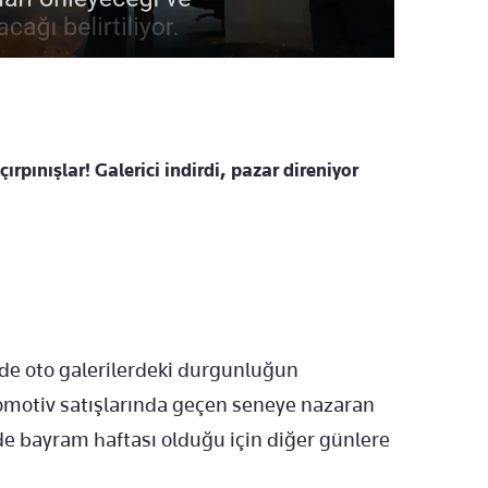
çırpınışlar! Galerici indirdi, pazar direniyor
de oto galerilerdeki durgunluğun
tomotiv satışlarında geçen seneye nazaran
e bayram haftası olduğu için diğer günlere