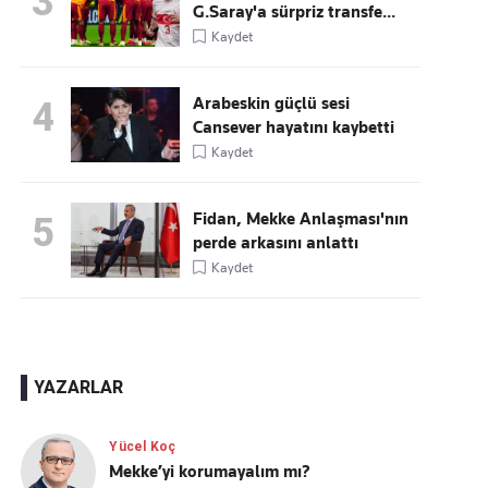
3
G.Saray'a sürpriz transfe...
Kaydet
Arabeskin güçlü sesi
4
Cansever hayatını kaybetti
Kaydet
Fidan, Mekke Anlaşması'nın
5
perde arkasını anlattı
Kaydet
YAZARLAR
Yücel Koç
Mekke’yi korumayalım mı?