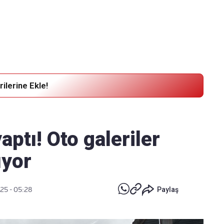
Haber Verin
Editör masamıza bilgi ve materyal göndermek için
tıklayın
ilerine Ekle!
yaptı! Oto galeriler
ıyor
25 - 05:28
Paylaş