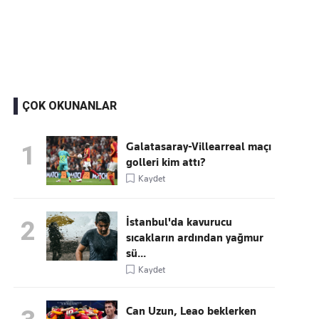
Kaçırmayın
Ücretsiz üye olun, gündemi şekillendiren gelişmeleri önce siz duyun
ÇOK OKUNANLAR
Galatasaray-Villearreal maçı
1
golleri kim attı?
Kaydet
İstanbul'da kavurucu
2
sıcakların ardından yağmur
sü...
Kaydet
Can Uzun, Leao beklerken