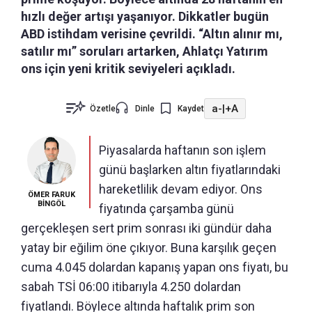
hızlı değer artışı yaşanıyor. Dikkatler bugün
ABD istihdam verisine çevrildi. “Altın alınır mı,
satılır mı” soruları artarken, Ahlatçı Yatırım
ons için yeni kritik seviyeleri açıkladı.
a-
|
+A
Özetle
Dinle
Kaydet
Piyasalarda haftanın son işlem
günü başlarken altın fiyatlarındaki
hareketlilik devam ediyor. Ons
ÖMER FARUK
BİNGÖL
fiyatında çarşamba günü
gerçekleşen sert prim sonrası iki gündür daha
yatay bir eğilim öne çıkıyor. Buna karşılık geçen
cuma 4.045 dolardan kapanış yapan ons fiyatı, bu
sabah TSİ 06:00 itibarıyla 4.250 dolardan
fiyatlandı. Böylece altında haftalık prim son