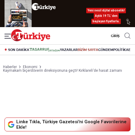
Yeni nesil dijital abonelik!
Aylık 19 TL’ den
başlayan fiyatlarla.
GİRİŞ
SON DAKİKA
YAZARLAR
BİZİM SAYFA
GÜNDEM
POLİTİKA
EK
Haberler
Ekonomi
Kaymakam biçerdöverin direksiyonuna geçti! Kırklareli'de hasat zamanı
Linke Tıkla, Türkiye Gazetesi'ni Google Favorilerine
Ekle!