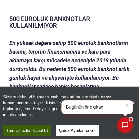
500 EUROLUK BANKNOTLAR
KULLANILMIYOR
En yüksek değere sahip 500 euroluk banknotların
basımı, terörün finansmanına ve kara para
aklamaya karşı mücadele nedeniyle 2019 yılında
durduruldu. Bu nedenle 500 euroluk banknot artık
günlük hayat ve alışverişte kullanılamıyor. Bu
banknotlar sadece banka hesaplarına
yatırılabiliyor.
Sizlere daha iyi hizmet sunabilmek adına sitemizde
çerez
×
Bugünün öne çıkan manşetleri
konumlandırmaktayız. Kişisel verileriniz, KVKK ve GDPR kapsamında
ve gelişmeleri neler?
|
toplanıp işlenir. Detaylı bilgi almak için
Aydınlatma Metnimizi
📰
Son 30 güne ait haberleri, spor gelişmelerini veya yazar yazılarını sorgulayabilirsiniz.
inceleyebilirsiniz.
Editör :
MAHMUT EKİNCİ
|
Kaynak: ANADOLU AJANSI
Tüm Çerezleri Kabul Et
Çerez Ayarlarına Git
Paylaş