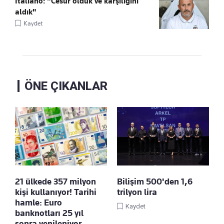
Italiano: "Cesur olduk ve karşılığını
aldık"
Kaydet
ÖNE ÇIKANLAR
21 ülkede 357 milyon
Bilişim 500'den 1,6
kişi kullanıyor! Tarihi
trilyon lira
hamle: Euro
Kaydet
banknotları 25 yıl
sonra yenileniyor