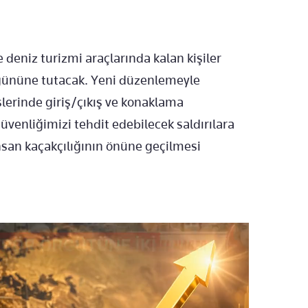
ve deniz turizmi ara
çlar
ında kalan kişiler
ününe tutacak. Yeni düzenlemeyle
slerinde giriş/
ç
ıkış ve konaklama
güvenli
ğimizi tehdit edebilecek saldırılara
nsan kaçakç
ılığının
önüne geçilmesi