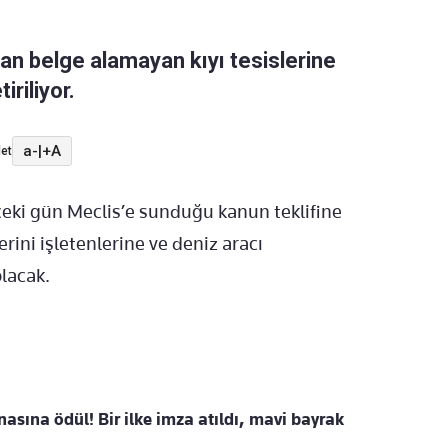
dan belge alamayan kıyı tesislerine
iriliyor.
a-
|
+A
et
eki gün Meclis’e sundu
ğu kanun teklifine
lerini işletenlerine ve deniz aracı
olacak.
asına ödül! Bir ilke imza atıldı, mavi bayrak