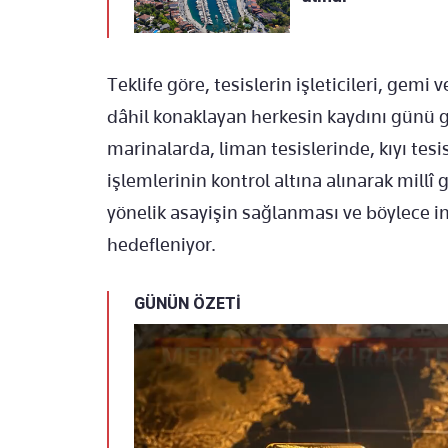
Teklife göre, tesislerin i
şleticileri, gemi 
d
âhil konaklayan herkesin kayd
ını g
ünü g
marinalarda, liman tesislerinde, k
ıyı tesi
işlemlerinin kontrol altına alınarak mill
î 
y
önelik asayi
şin sağlanması ve b
öylece i
hedefleniyor.
GÜNÜN ÖZETİ