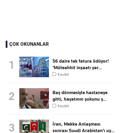
Kaçırmayın
Ücretsiz üye olun, gündemi şekillendiren gelişmeleri önce siz duyun
ÇOK OKUNANLAR
56 daire tek fatura ödüyor!
1
‘Müteahhit inşaatı yar...
Kaydet
Baş dönmesiyle hastaneye
2
gitti, hayatının şokunu y...
Kaydet
İran, Mekke Anlaşması
3
sonrası Suudi Arabistan'ı uy...