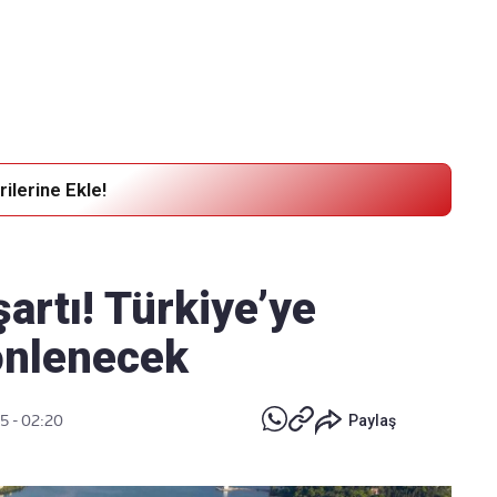
Haber Verin
Editör masamıza bilgi ve materyal göndermek için
tıklayın
ilerine Ekle!
şartı! Türkiye’ye
önlenecek
5 - 02:20
Paylaş