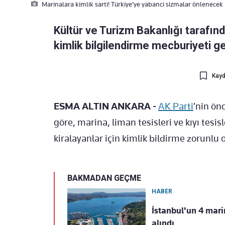
Marinalara kimlik sarti! Türkiye’ye yabanci sizmalar önlenecek
Kültür ve Turizm Bakanlığı tarafın
kimlik bilgilendirme mecburiyeti get
Kayd
ESMA ALTIN
ANKARA
-
AK Parti
’nin
önc
g
öre, marina, liman tesisleri ve k
ıyı tesis
kiralayanlar i
çin kimlik bildirme zorunlu 
BAKMADAN GEÇME
HABER
İstanbul'un 4 marin
alındı