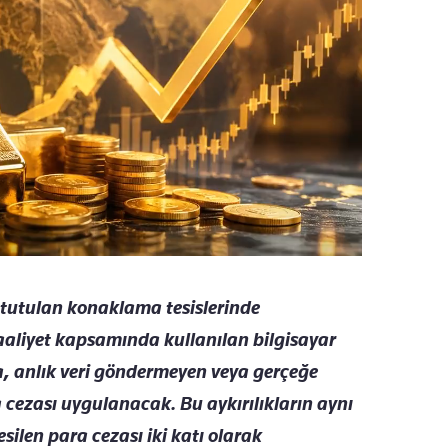
n tutulan konaklama tesislerinde
faaliyet kapsamında kullanılan bilgisayar
 anlık veri g
öndermeyen veya gerçe
ğe
ra cezası uygulanacak. Bu aykırılıkların aynı
esilen para cezas
ı iki katı olarak