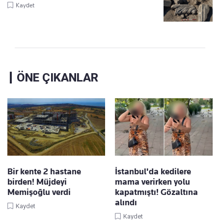
Kaydet
ÖNE ÇIKANLAR
Bir kente 2 hastane
İstanbul'da kedilere
birden! Müjdeyi
mama verirken yolu
Memişoğlu verdi
kapatmıştı! Gözaltına
alındı
Kaydet
Kaydet