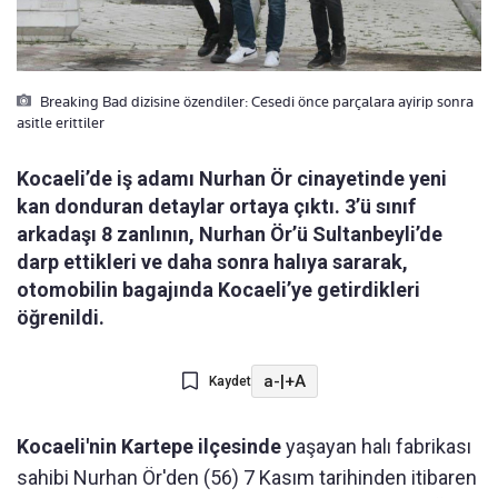
Breaking Bad dizisine özendiler: Cesedi önce parçalara ayirip sonra
asitle erittiler
Kocaeli’de iş adamı Nurhan Ör cinayetinde yeni
kan donduran detaylar ortaya çıktı. 3’ü sınıf
arkadaşı 8 zanlının, Nurhan Ör’ü Sultanbeyli’de
darp ettikleri ve daha sonra halıya sararak,
otomobilin bagajında Kocaeli’ye getirdikleri
öğrenildi.
a-
|
+A
Kaydet
Kocaeli'nin Kartepe ilçesinde
yaşayan halı fabrikası
sahibi Nurhan Ör'den (56) 7 Kasım tarihinden itibaren