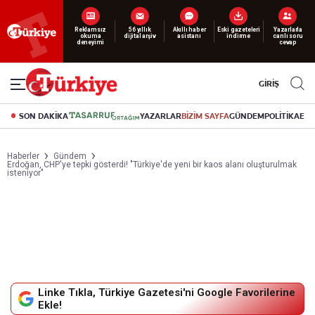
Yeni nesil dijital
Reklamsız
56 yıllık
Akıllı haber
Eski gazeteleri
Yazarlarla
abonelik 19 TL’den başlayan fiyatlarla.
okuma
dijital arşiv
asistanı
indirme
canlı soru
deneyimi
cevap
GİRİŞ
SON DAKİKA
YAZARLAR
BİZİM SAYFA
GÜNDEM
POLİTİKA
EK
Haberler
Gündem
Erdoğan, CHP'ye tepki gösterdi! "Türkiye'de yeni bir kaos alanı oluşturulmak
isteniyor"
Linke Tıkla, Türkiye Gazetesi'ni Google Favorilerine
Ekle!