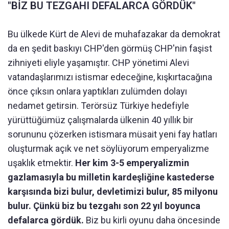
"BİZ BU TEZGAHI DEFALARCA GÖRDÜK"
Bu ülkede Kürt de Alevi de muhafazakar da demokrat
da en şedit baskıyı CHP'den görmüş CHP'nin faşist
zihniyeti eliyle yaşamıştır. CHP yönetimi Alevi
vatandaşlarımızı istismar edeceğine, kışkırtacağına
önce çıksın onlara yaptıkları zulümden dolayı
nedamet getirsin. Terörsüz Türkiye hedefiyle
yürüttüğümüz çalışmalarda ülkenin 40 yıllık bir
sorununu çözerken istismara müsait yeni fay hatları
oluşturmak açık ve net söylüyorum emperyalizme
uşaklık etmektir.
Her kim 3-5 emperyalizmin
gazlamasıyla bu milletin kardeşliğine kastederse
karşısında bizi bulur, devletimizi bulur, 85 milyonu
bulur. Çünkü biz bu tezgahı son 22 yıl boyunca
defalarca gördük.
Biz bu kirli oyunu daha öncesinde