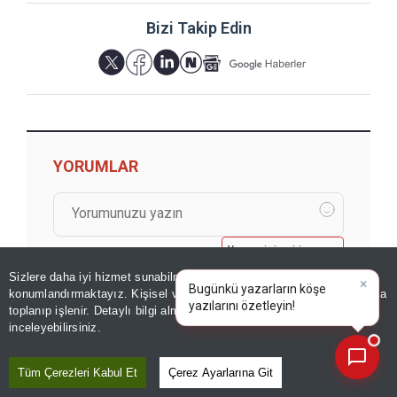
Bizi Takip Edin
YORUMLAR
Yorum için giriş yapın
Sizlere daha iyi hizmet sunabilmek adına sitemizde
çerez
×
Bugünkü yazarların köşe
konumlandırmaktayız. Kişisel verileriniz, KVKK ve GDPR kapsamında
yazılarını özetleyin!
toplanıp işlenir. Detaylı bilgi almak için
Aydınlatma Metnimizi
📰
Son 30 güne ait haberleri, spor gelişmelerini veya yazar yazılarını sorgulayabilirsiniz.
inceleyebilirsiniz.
Tüm Çerezleri Kabul Et
Çerez Ayarlarına Git
GÖZDEN KAÇMASIN