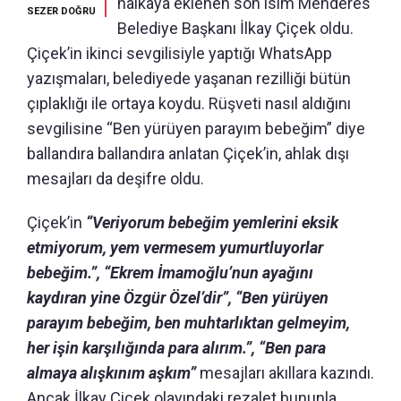
halkaya eklenen son isim Menderes
SEZER DOĞRU
Belediye Başkanı İlkay Çiçek oldu.
Çiçek’in ikinci sevgilisiyle yaptığı WhatsApp
yazışmaları, belediyede yaşanan rezilliği bütün
çıplaklığı ile ortaya koydu. Rüşveti nasıl aldığını
sevgilisine “Ben yürüyen parayım bebeğim” diye
ballandıra ballandıra anlatan Çiçek’in, ahlak dışı
mesajları da deşifre oldu.
Çiçek’in
“Veriyorum bebeğim yemlerini eksik
etmiyorum, yem vermesem yumurtluyorlar
bebeğim.”, “Ekrem İmamoğlu’nun ayağını
kaydıran yine Özgür Özel’dir”, “Ben yürüyen
parayım bebeğim, ben muhtarlıktan gelmeyim,
her işin karşılığında para alırım.”, “Ben para
almaya alışkınım aşkım”
mesajları akıllara kazındı.
Ancak İlkay Çiçek olayındaki rezalet bununla