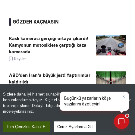
GÖZDEN KAÇMASIN
Kask kamerası gerçeği ortaya çıkardı!
Kamyonun motosiklete çarptığı kaza
kamerada
Kaydet
ABD'den İran'a büyük jest! Yaptırımlar
kaldırıldı
Kaydet
Sizlere daha iyi hizmet sunabilmek adına sitemizde
çerez
konumlandırmaktayız. Kişisel verileriniz, KVKK ve GDPR kapsamında
×
Bugünkü yazarla
toplanıp işlenir. Detaylı bilgi almak için
Aydınlatma Metnimizi
Sturm Graz'dan Fenerbahçe itirafı:
📰
Son 30 güne ait haberleri, spor gelişmelerini veya yazar yazılarını sorgulayabilirsiniz.
inceleyebilirsiniz.
"Mümkün değil"
Kaydet
Tüm Çerezleri Kabul Et
Çerez Ayarlarına Git