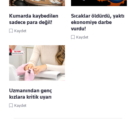
Kumarda kaybedilen
Sıcaklar öldürdü, yaktı
sadece para değil!
ekonomiye darbe
vurdu!
Kaydet
Kaydet
Uzmanından genç
kızlara kritik uyarı
Kaydet