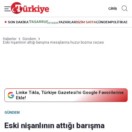
GİRİŞ
SON DAKİKA
YAZARLAR
BİZİM SAYFA
GÜNDEM
POLİTİKA
EK
Haberler
Gündem
Eski nişanlının attığı barışma mesajlarına huzur bozma cezası
Linke Tıkla, Türkiye Gazetesi'ni Google Favorilerine
Ekle!
GÜNDEM
Eski nişanlının attığı barışma