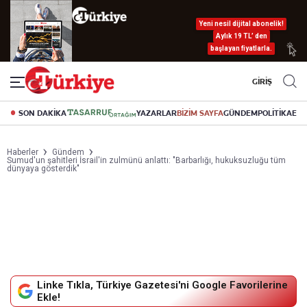
Yeni nesil dijital abonelik!
Aylık 19 TL’ den
başlayan fiyatlarla.
GİRİŞ
SON DAKİKA
YAZARLAR
BİZİM SAYFA
GÜNDEM
POLİTİKA
EK
Haberler
Gündem
Sumud'un şahitleri İsrail'in zulmünü anlattı: "Barbarlığı, hukuksuzluğu tüm
dünyaya gösterdik"
Linke Tıkla, Türkiye Gazetesi'ni Google Favorilerine
Ekle!