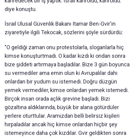
kahredecek bir iş yaptık. İsrail kahroldu, kahroldu."
diye konuştu.
İsrail Ulusal Güvenlik Bakanı Itamar Ben-Gvir'in
ziyaretiyle ilgili Tekocak, sözlerini şöyle sürdürdü:
"O geldiği zaman onu protestolarla, sloganlarla hiç
kimse konuşturtmadı. O kadar kızdı ki ondan sonra
bize şiddeti artırmaya başladılar. Bize 3 gün boyunca
su vermediler ama emin olun ki Avrupalılar dahi
onlardan bir yudum su istemedi. Doğru düzgün
yemek vermediler, kimse onlardan yemek istemedi.
Birçok insan orada açlık grevine başladı. Bizi
gözaltına aldıklarında, büyük bir alana götürdüler
yerlere oturttular. Aramızdan belli belirsiz kişileri
hırpaladılar ancak hiç kimse onlardan hiçbir şey
istemeyince daha çok kızdılar. Gvir geldikten sonra