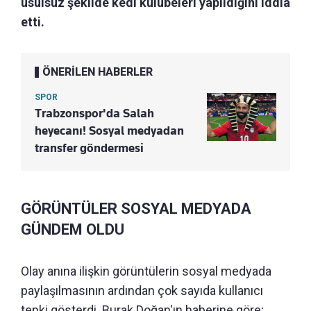
usulsüz şekilde kedi kulübeleri yapıldığını iddia
etti.
ÖNERİLEN HABERLER
SPOR
Trabzonspor'da Salah
heyecanı! Sosyal medyadan
transfer göndermesi
GÖRÜNTÜLER SOSYAL MEDYADA
GÜNDEM OLDU
Olay anına ilişkin görüntülerin sosyal medyada
paylaşılmasının ardından çok sayıda kullanıcı
tepki gösterdi. Burak Doğan'ın haberine göre;