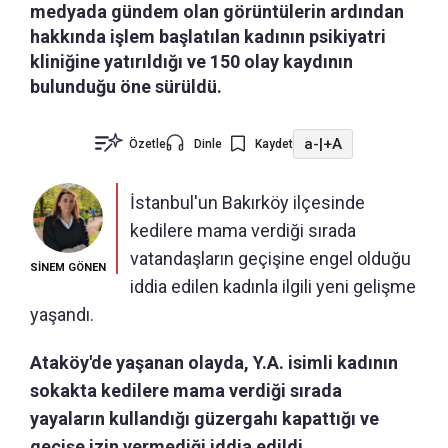
medyada gündem olan görüntülerin ardından
hakkında işlem başlatılan kadının psikiyatri
kliniğine yatırıldığı ve 150 olay kaydının
bulunduğu öne sürüldü.
a-
|
+A
Özetle
Dinle
Kaydet
İstanbul'un Bakırköy ilçesinde
kedilere mama verdiği sırada
vatandaşların geçişine engel olduğu
SİNEM GÖNEN
iddia edilen kadınla ilgili yeni gelişme
yaşandı.
Ataköy'de yaşanan olayda, Y.A. isimli kadının
sokakta kedilere mama verdiği sırada
yayaların kullandığı güzergahı kapattığı ve
geçişe izin vermediği iddia edildi.