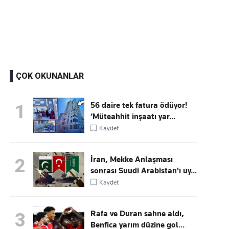
Kaçırmayın
Ücretsiz üye olun, gündemi şekillendiren gelişmeleri önce siz duyun
ÇOK OKUNANLAR
56 daire tek fatura ödüyor!
1
‘Müteahhit inşaatı yar...
Kaydet
İran, Mekke Anlaşması
2
sonrası Suudi Arabistan'ı uy...
Kaydet
Rafa ve Duran sahne aldı,
3
Benfica yarım düzine gol...