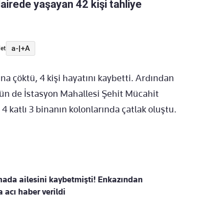
dairede yaşayan 42 kişi tahliye
a-
|
+A
et
a çöktü, 4 kişi hayatını kaybetti. Ardından
ugün de İstasyon Mahallesi Şehit Mücahit
 katlı 3 binanın kolonlarında çatlak oluştu.
ada ailesini kaybetmişti! Enkazından
a acı haber verildi