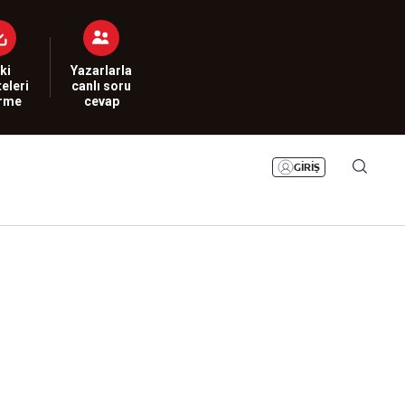
Bizim Sayfa
Namaz Vakitleri
Sesli Yayınlar
ki
Yazarlarla
eleri
canlı soru
irme
cevap
GİRİŞ