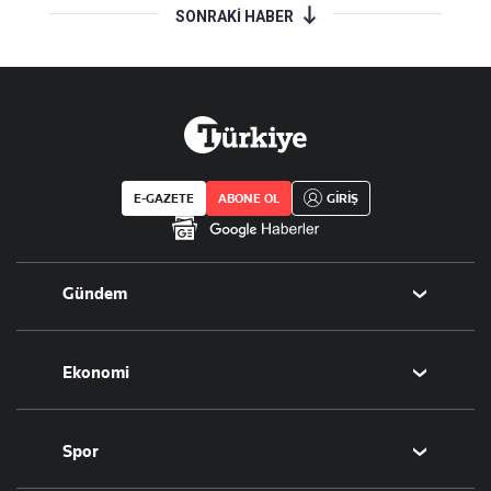
SONRAKİ HABER
E-GAZETE
ABONE OL
GİRİŞ
Gündem
Politika
Ekonomi
Eğitim
Borsa
Spor
Altın