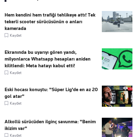
Hem kendini hem trafiği tehlikeye attı! Tek
tekerli scooter sürücüsünün o anları
kamerada
Kaydet
Ekranında bu uyarıyı gören yandı,
milyonlarca Whatsapp hesapları aniden
kilitlendi: Meta hatayı kabul etti!
Kaydet
Eski hocası konuştu: "Süper Lig'de en az 20
gol atar"
Kaydet
Alkollü sürücüden ilginç savunma: "Benim
ikizim var"
Kaydet