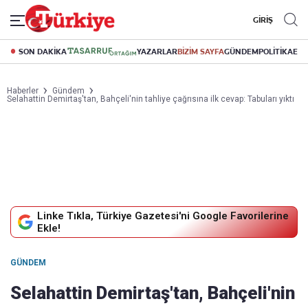
GİRİŞ
SON DAKİKA
YAZARLAR
BİZİM SAYFA
GÜNDEM
POLİTİKA
EK
Haberler
Gündem
Selahattin Demirtaş'tan, Bahçeli'nin tahliye çağrısına ilk cevap: Tabuları yıktı
Linke Tıkla, Türkiye Gazetesi'ni Google Favorilerine
Ekle!
GÜNDEM
Selahattin Demirtaş'tan, Bahçeli'nin