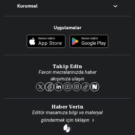
Kurumsal
Teknoloji
Resmî Ilanlar
Hakkımızda
Uygulamalar
Haberler
İletişim
Foto Haber
Künye
Video Galeri
Gazete Aboneliği
Danışma Telefonları
Takip Edin
Favori mecralarınızda haber
Yasal
akışımıza ulaşın
Reklam Ver
Haber Verin
Editör masamıza bilgi ve materyal
göndermek için
tıklayın