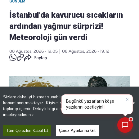
GÜNDEM
İstanbul'da kavurucu sıcakların
ardından yağmur sürprizi!
Meteoroloji gün verdi
08 Ağustos, 2026 - 19:05
|
08 Ağustos, 2026 - 19:12
Paylaş
Sizlere daha iyi hizmet sunabilmek adına sitemizde
çerez
konumlandırmaktayız. Kişisel verileriniz, KVKK ve GDPR kapsamında
×
Bugünkü yazarların köşe y
|
toplanıp işlenir. Detaylı bilgi almak için
Aydınlatma Metnimizi
📰
Son 30 güne ait haberleri, spor gelişmelerini veya yazar yazılarını sorgulayabilirsiniz.
inceleyebilirsiniz.
Tüm Çerezleri Kabul Et
Çerez Ayarlarına Git