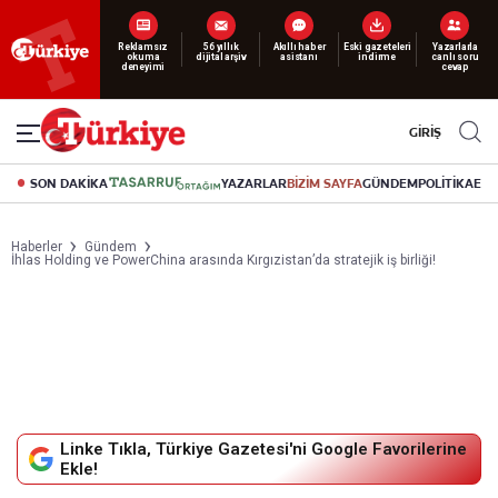
Yeni nesil dijital
okuma deneyimi
canlı soru cevap
abonelik 19 TL’den başlayan fiyatlarla.
GİRİŞ
SON DAKİKA
YAZARLAR
BİZİM SAYFA
GÜNDEM
POLİTİKA
EK
Haberler
Gündem
İhlas Holding ve PowerChina arasında Kırgızistan’da stratejik iş birliği!
Linke Tıkla, Türkiye Gazetesi'ni Google Favorilerine
Ekle!