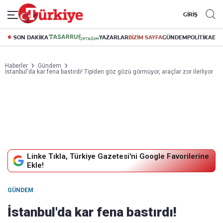
GİRİŞ
SON DAKİKA
YAZARLAR
BİZİM SAYFA
GÜNDEM
POLİTİKA
EK
Haberler
Gündem
İstanbul'da kar fena bastırdı! Tipiden göz gözü görmüyor, araçlar zor ilerliyor
Linke Tıkla, Türkiye Gazetesi'ni Google Favorilerine
Ekle!
GÜNDEM
İstanbul'da kar fena bastırdı!