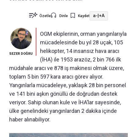
a-
|
+A
Özetle
Dinle
Kaydet
OGM ekiplerinin, orman yangınlarıyla
mücadelesinde bu yıl 28 uçak, 105
helikopter, 14 insansız hava aracı
SEZER DOĞRU
(İHA) ile 1953 arazöz, 2 bin 766 ilk
müdahale aracı ve 878 iş makinesi olmak üzere,
toplam 5 bin 597 kara aracı görev alıyor.
Yangınlarla mücadeleye, yaklaşık 28 bin personel
ve 141 bini aşkın gönüllü de doğrudan destek
veriyor. Sahip olunan kule ve İHA’lar sayesinde,
ülke genelindeki yangınlardan 2 dakika içinde
haber alınabiliyor.