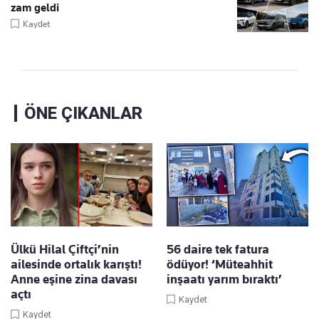
zam geldi
Kaydet
ÖNE ÇIKANLAR
Ülkü Hilal Çiftçi’nin
56 daire tek fatura
ailesinde ortalık karıştı!
ödüyor! ‘Müteahhit
Anne eşine zina davası
inşaatı yarım bıraktı’
açtı
Kaydet
Kaydet