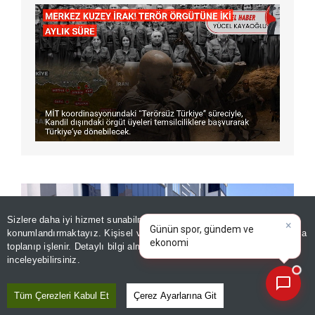
×
Günün spor, gündem ve
Sizlere daha iyi hizmet sunabilmek adına sitemizde
çerez
ekonomi gelişmelerini analiz
konumlandırmaktayız. Kişisel verileriniz, KVKK ve GDPR kapsamında
edin!
toplanıp işlenir. Detaylı bilgi almak için
Aydınlatma Metnimizi
📰
Son 30 güne ait haberleri, spor gelişmelerini veya yazar yazılarını sorgulayabilirsiniz.
inceleyebilirsiniz.
Tüm Çerezleri Kabul Et
Çerez Ayarlarına Git