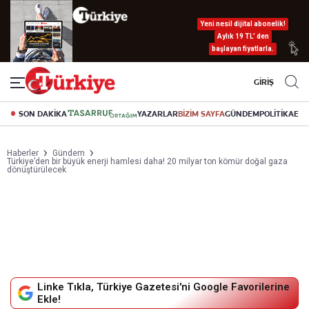
Yeni nesil dijital abonelik!
Aylık 19 TL’ den
başlayan fiyatlarla.
GİRİŞ
SON DAKİKA
YAZARLAR
BİZİM SAYFA
GÜNDEM
POLİTİKA
EK
Haberler
Gündem
Türkiye’den bir büyük enerji hamlesi daha! 20 milyar ton kömür doğal gaza
dönüştürülecek
Linke Tıkla, Türkiye Gazetesi'ni Google Favorilerine
Ekle!