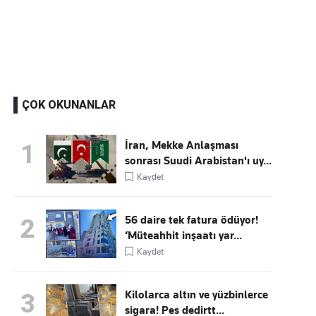
Kaçırmayın
Ücretsiz üye olun, gündemi şekillendiren gelişmeleri önce siz duyun
ÇOK OKUNANLAR
İran, Mekke Anlaşması
1
sonrası Suudi Arabistan'ı uy...
Kaydet
56 daire tek fatura ödüyor!
2
‘Müteahhit inşaatı yar...
Kaydet
Kilolarca altın ve yüzbinlerce
3
sigara! Pes dedirtt...