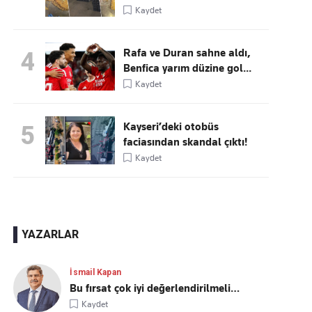
Kaydet
Rafa ve Duran sahne aldı,
4
Benfica yarım düzine gol...
Kaydet
Kayseri’deki otobüs
5
faciasından skandal çıktı!
Kaydet
YAZARLAR
İsmail Kapan
Bu fırsat çok iyi değerlendirilmeli…
Kaydet