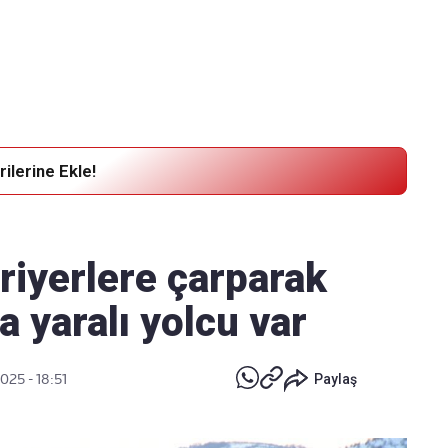
Haber Verin
Editör masamıza bilgi ve materyal göndermek için
tıklayın
ilerine Ekle!
riyerlere çarparak
a yaralı yolcu var
025 - 18:51
Paylaş