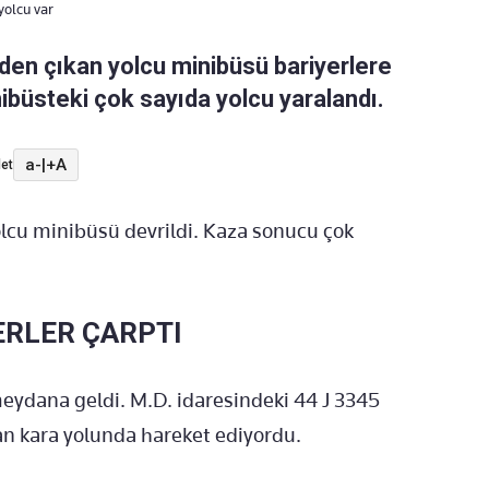
yolcu var
en çıkan yolcu minibüsü bariyerlere
ibüsteki çok sayıda yolcu yaralandı.
a-
|
+A
et
olcu minibüsü devrildi. Kaza sonucu çok
ERLER ÇARPTI
eydana geldi. M.D. idaresindeki 44 J 3345
n kara yolunda hareket ediyordu.