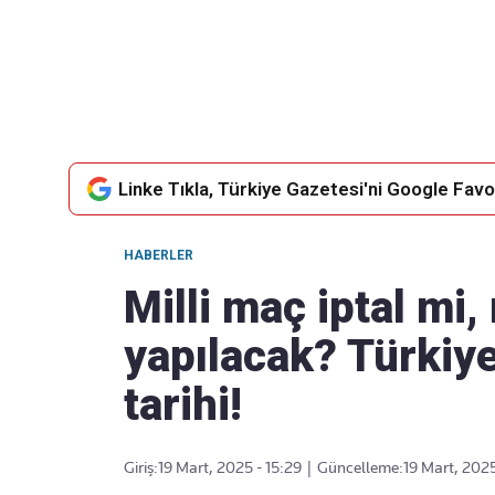
Takip Edin
Favori mecralarınızda haber
akışımıza ulaşın
Linke Tıkla, Türkiye Gazetesi'ni Google Favor
HABERLER
Milli maç iptal mi
yapılacak? Türkiy
tarihi!
Giriş:
19 Mart, 2025 - 15:29
|
Güncelleme:
19 Mart, 2025