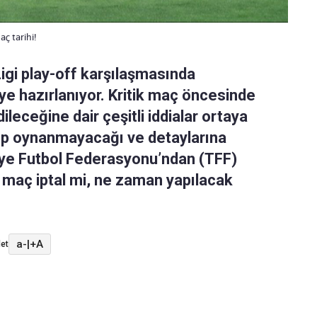
ç tarihi!
Ligi play-off karşılaşmasında
ye hazırlanıyor. Kritik maç öncesinde
leceğine dair çeşitli iddialar ortaya
nıp oynanmayacağı ve detaylarına
kiye Futbol Federasyonu’ndan (TFF)
i maç iptal mi, ne zaman yapılacak
a-
|
+A
et