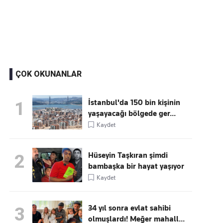
Kaçırmayın
Ücretsiz üye olun, gündemi
şekillendiren gelişmeleri önce siz duyun
ÇOK OKUNANLAR
İstanbul'da 150 bin kişinin
1
yaşayacağı bölgede ger...
Kaydet
Hüseyin Taşkıran şimdi
2
bambaşka bir hayat yaşıyor
Kaydet
34 yıl sonra evlat sahibi
3
olmuşlardı! Meğer mahall...