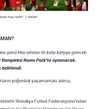
stan maç tarihi! - 1. Resim
ZAMAN?
be günü Macaristan ile karşı karşıya gelecek.
or Kompleksi Rams Park’ta oynanacak.
belirlendi.
rların yoğunluk yaşamaması adına,
görevini Slovakya Futbol Federasyonu’ndan
dımcıları ise Branislav Hancko ve Jan Pozor