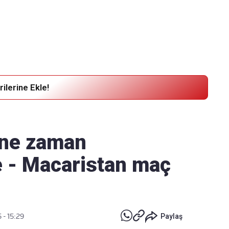
Haber Verin
Editör masamıza bilgi ve materyal
göndermek için
tıklayın
ilerine Ekle!
, ne zaman
e - Macaristan maç
 - 15:29
Paylaş