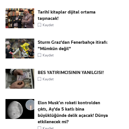
Tarihî kitaplar dijital ortama
taşınacak!
Kaydet
Sturm Graz'dan Fenerbahçe itirafı:
"Mümkün değil"
Kaydet
BES YATIRIMCISININ YANILGISI!
Kaydet
Elon Musk’ın roketi kontrolden
çıktı, Ay'da 5 katlı bina
büyüklüğünde delik açacak! Dünya
etkilenecek mi?
Kaydet