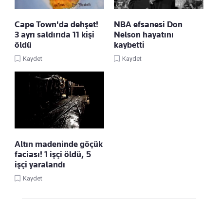
Cape Town'da dehşet!
NBA efsanesi Don
3 ayrı saldırıda 11 kişi
Nelson hayatını
öldü
kaybetti
Kaydet
Kaydet
Altın madeninde göçük
faciası! 1 işçi öldü, 5
işçi yaralandı
Kaydet