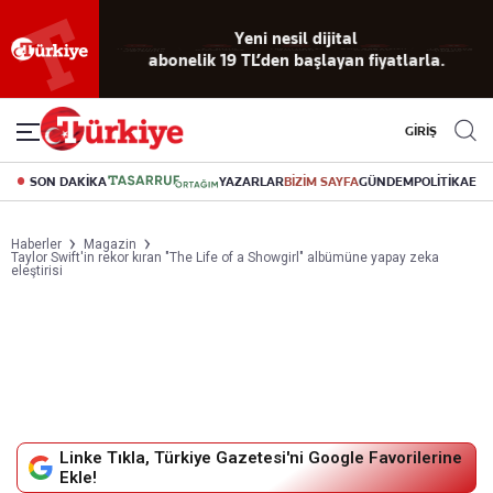
Yeni nesil dijital
abonelik 19 TL’den başlayan fiyatlarla.
GİRİŞ
SON DAKİKA
YAZARLAR
BİZİM SAYFA
GÜNDEM
POLİTİKA
EK
Haberler
Magazin
Taylor Swift'in rekor kıran "The Life of a Showgirl" albümüne yapay zeka
eleştirisi
Linke Tıkla, Türkiye Gazetesi'ni Google Favorilerine
Ekle!