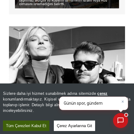
×
Günün spor, gündem ve
Sizlere daha iyi hizmet sunabilmek adına sitemizde
çerez
ekonomi gelişmelerini analiz
konumlandırmaktayız. Kişisel verileriniz, KVKK ve GDPR kapsamında
edin!
|
Burak Yörük ve Tuana Yılmaz cephesinde şaşırtan iddia:
toplanıp işlenir. Detaylı bilgi almak için
Aydınlatma Metnimizi
📰
Son 30 güne ait haberleri, spor gelişmelerini veya yazar yazılarını sorgulayabilirsiniz.
“Gizlice evlendiler”
inceleyebilirsiniz.
Tüm Çerezleri Kabul Et
Çerez Ayarlarına Git
GİZLİCE EVLENDİLER İDDİASI