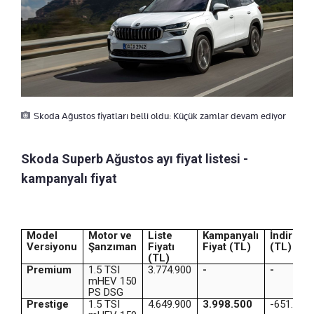
Skoda Ağustos fiyatları belli oldu: Küçük zamlar devam ediyor
Skoda Superb Ağustos ayı fiyat listesi -
kampanyalı fiyat
Model
Motor ve
Liste
Kampanyalı
İndirim
Versiyonu
Şanzıman
Fiyatı
Fiyat (TL)
(TL)
(TL)
Premium
1.5 TSI
3.774.900
-
-
mHEV 150
PS DSG
Prestige
1.5 TSI
4.649.900
3.998.500
-651.400