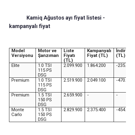
Skoda
Kamiq Ağustos ayı fiyat listesi -
kampanyalı fiyat
Model
Motor ve
Liste
Kampanyalı
İndirim
Versiyonu
Şanzıman
Fiyatı
Fiyat (TL)
(TL)
(TL)
Elite
1.0 TSI
2.099.900
1.864.200
-235.700
115 PS
DSG
Premium
1.0 TSI
2.519.900
2.049.100
-470.800
115 PS
DSG
Premium
1.5 TSI
2.659.900
-
-
150 PS
DSG
Monte
1.5 TSI
2.829.900
2.375.400
-454.500
Carlo
150 PS
DSG