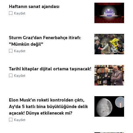
Haftanın sanat ajandası
Kaydet
Sturm Graz'dan Fenerbahçe itirafı:
"Mümkün değil"
Kaydet
Tarihî kitaplar dijital ortama taşınacak!
Kaydet
Elon Musk’ın roketi kontrolden çıktı,
Ay'da 5 katlı bina büyüklüğünde delik
açacak! Dünya etkilenecek mi?
Kaydet