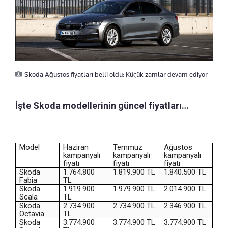
Skoda Ağustos fiyatları belli oldu: Küçük zamlar devam ediyor
İşte Skoda modellerinin güncel fiyatları…
Model
Haziran
Temmuz
Ağustos
kampanyalı
kampanyalı
kampanyalı
fiyatı
fiyatı
fiyatı
Skoda
1.764.800
1.819.900 TL
1.840.500 TL
Fabia
TL
Skoda
1.919.900
1.979.900 TL
2.014.900 TL
Scala
TL
Skoda
2.734.900
2.734.900 TL
2.346.900 TL
Octavia
TL
Skoda
3.774.900
3.774.900 TL
3.774.900 TL