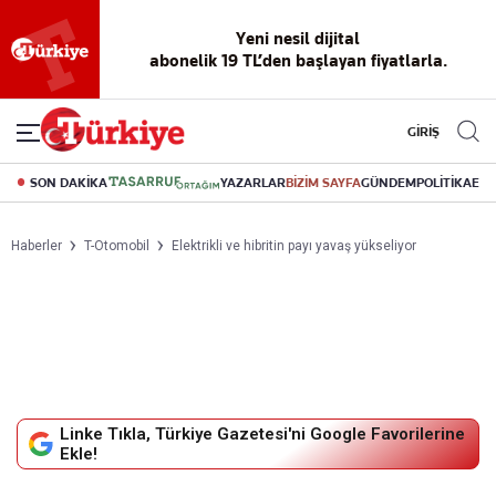
Yeni nesil dijital
abonelik 19 TL’den başlayan fiyatlarla.
GİRİŞ
SON DAKİKA
YAZARLAR
BİZİM SAYFA
GÜNDEM
POLİTİKA
EK
Haberler
T-Otomobil
Elektrikli ve hibritin payı yavaş yükseliyor
Linke Tıkla, Türkiye Gazetesi'ni Google Favorilerine
Ekle!