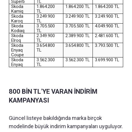
Superb
TL
Skoda
1.864.200
1.864.200 TL
1.864.200 TL
Kamiq
TL
Skoda
3.249.900
3.249.900 TL
3.249.900 TL
Karoq
TL
Skoda
3.705.500
3.705.500 TL
4.049.900 TL
Kodiaq
TL
Skoda
2.349.900
2.389.900 TL
2.481.600 TL
Elroq
TL
Skoda
3.654.800
3.654.800 TL
3.793.500 TL
Enyaq
TL
Coupe
Skoda
3.562.300
3.562.300 TL
3.699.900 TL
Enyaq
TL
800 BİN TL’YE VARAN İNDİRİM
KAMPANYASI
Güncel listeye bakıldığında marka birçok
modelinde büyük indirim kampanyaları uyguluyor.