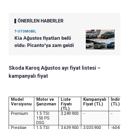
ÖNERİLEN HABERLER
T-OTOMOBİL
Kia Ağustos fiyatları belli
oldu: Picanto'ya zam geldi
Skoda Karoq Ağustos ayı fiyat listesi –
kampanyalı fiyat
Model
Motor ve
Liste
Kampanyalı
İndirim
Versiyonu
Şanzıman
Fiyatı
Fiyat (TL)
(TL)
(TL)
Premium
1.5 TSI
3.249.900
-
-
150 PS
DSG
Prestige
1.5 TSI
3.639.900
3.035.900
-604.000