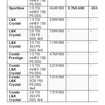
mHEV 150
PS DSG
Sportline
1.5 TSI
4.649.900
3.765.600
-884.300
mHEV 150
PS DSG
L&K
1.5 TSI
5.099.900
-
-
Crystal
mHEV 150
PS DSG
L&K
2.0 TDI
7.099.900
-
-
Crystal
193 PS
DSG 4x4
L&K
2.0 TSI
7.199.900
-
-
Crystal
265 PS
DSG 4x4
Combi
1.5 TSI
4.769.900
-
-
Prestige
mHEV 150
PS DSG
Combi
1.5 TSI
5.219.900
-
-
L&K
mHEV 150
Crystal
PS DSG
Combi
2.0 TDI
7.219.900
-
-
L&K
SCR 193
Crystal
PS DSG
4x4
Combi
2.0 TSI
7.319.900
-
-
L&K
265 PS
Crystal
DSG 4x4