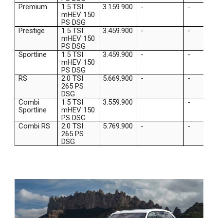
Premium
1.5 TSI
3.159.900
-
-
mHEV 150
PS DSG
Prestige
1.5 TSI
3.459.900
-
-
mHEV 150
PS DSG
Sportline
1.5 TSI
3.459.900
-
-
mHEV 150
PS DSG
RS
2.0 TSI
5.669.900
-
-
265 PS
DSG
Combi
1.5 TSI
3.559.900
-
Sportline
mHEV 150
PS DSG
Combi RS
2.0 TSI
5.769.900
-
-
265 PS
DSG