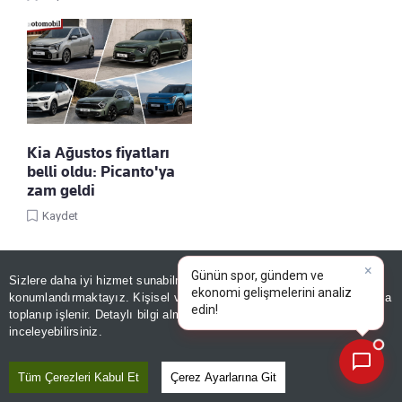
Kia Ağustos fiyatları
belli oldu: Picanto'ya
zam geldi
Kaydet
×
Günün spor, gündem ve
Sizlere daha iyi hizmet sunabilmek adına sitemizde
çerez
ekonomi gelişmelerini analiz
konumlandırmaktayız. Kişisel verileriniz, KVKK ve GDPR kapsamında
edin!
toplanıp işlenir. Detaylı bilgi almak için
Aydınlatma Metnimizi
📰
Son 30 güne ait haberleri, spor gelişmelerini veya yazar yazılarını sorgulayabilirsiniz.
inceleyebilirsiniz.
Tüm Çerezleri Kabul Et
Çerez Ayarlarına Git
Linke Tıkla, Türkiye Gazetesi'ni Google