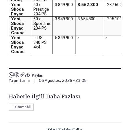
Yeni
60 e-
3.849.900
3.562.300
-287.600
Skoda
Prestige
Enyaq
204 PS
Yeni
60 e-
3.949.900
3.654.800
-295.100
Skoda
Sportline
Enyaq
204 PS
Coupe
Yeni
e-RS
5.349.900
-
-
Skoda
340 PS
Enyaq
4x4
Coupe
Paylaş
Yayın Tarihi
|
06 Ağustos, 2026 - 23:05
Haberle İlgili Daha Fazlası
T-Otomobil