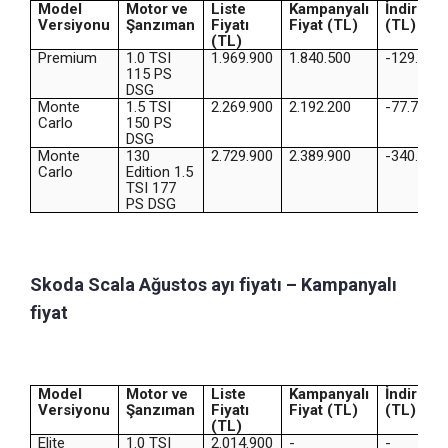
Model
Motor ve
Liste
Kampanyalı
İndirim
Versiyonu
Şanzıman
Fiyatı
Fiyat (TL)
(TL)
(TL)
Premium
1.0 TSI
1.969.900
1.840.500
-129.400
115 PS
DSG
Monte
1.5 TSI
2.269.900
2.192.200
-77.700
Carlo
150 PS
DSG
Monte
130
2.729.900
2.389.900
-340.000
Carlo
Edition 1.5
TSI 177
PS DSG
Skoda Scala Ağustos ayı fiyatı – Kampanyalı
fiyat
Model
Motor ve
Liste
Kampanyalı
İndirim
Versiyonu
Şanzıman
Fiyatı
Fiyat (TL)
(TL)
(TL)
Elite
1.0 TSI
2.014.900
-
-