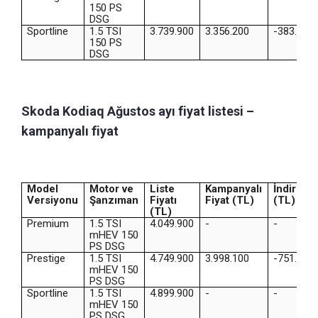
150 PS
DSG
Sportline
1.5 TSI
3.739.900
3.356.200
-383.700
150 PS
DSG
Skoda Kodiaq Ağustos ayı fiyat listesi –
kampanyalı fiyat
Model
Motor ve
Liste
Kampanyalı
İndirim
Versiyonu
Şanzıman
Fiyatı
Fiyat (TL)
(TL)
(TL)
Premium
1.5 TSI
4.049.900
-
-
mHEV 150
PS DSG
Prestige
1.5 TSI
4.749.900
3.998.100
-751.800
mHEV 150
PS DSG
Sportline
1.5 TSI
4.899.900
-
-
mHEV 150
PS DSG