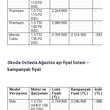
115 PS
DSG
Premium
1.0 TSI
2.264.900
-
-
115 PS
DSG
Premium
1.5 TSI
2.389.900
-
-
150 PS
DSG
Monte
1.5 TSI
2.709.900
2.316.500
-393.400
Carlo
150 PS
DSG
Skoda Octavia Ağustos ayı fiyat listesi –
kampanyalı fiyat
Model
Motor ve
Liste
Kampanyalı
İndirim
Versiyonu
Şanzıman
Fiyatı
Fiyat (TL)
(TL)
(TL)
Elite
1.5 TSI
2.734.900
2.346.900
-388.000
mHEV 150
PS DSG