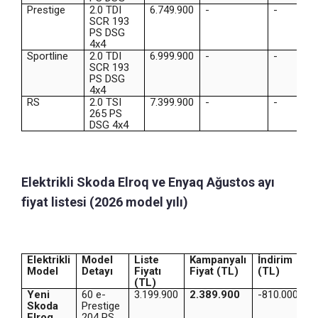
Prestige
2.0 TDI
6.749.900
-
-
SCR 193
PS DSG
4x4
Sportline
2.0 TDI
6.999.900
-
-
SCR 193
PS DSG
4x4
RS
2.0 TSI
7.399.900
-
-
265 PS
DSG 4x4
Elektrikli Skoda Elroq ve Enyaq Ağustos ayı
fiyat listesi (2026 model yılı)
Elektrikli
Model
Liste
Kampanyalı
İndirim
Model
Detayı
Fiyatı
Fiyat (TL)
(TL)
(TL)
Yeni
60 e-
3.199.900
2.389.900
-810.000
Skoda
Prestige
Elroq
204 PS