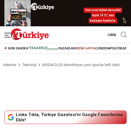
Yeni nesil dijital abonelik!
Aylık 19 TL’ den
başlayan fiyatlarla.
GİRİŞ
SON DAKİKA
YAZARLAR
BİZİM SAYFA
GÜNDEM
POLİTİKA
EK
Haberler
Teknoloji
NVIDIA DLSS destekleyen yeni oyunlar belli oldu!
Linke Tıkla, Türkiye Gazetesi'ni Google Favorilerine
Ekle!