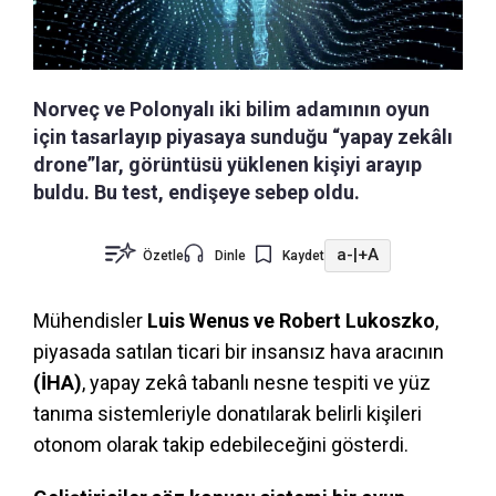
Norveç ve Polonyalı iki bilim adamının oyun
için tasarlayıp piyasaya sunduğu “yapay zekâlı
drone”lar, görüntüsü yüklenen kişiyi arayıp
buldu. Bu test, endişeye sebep oldu.
a-
|
+A
Özetle
Dinle
Kaydet
Mühendisler
Luis Wenus ve Robert Lukoszko
,
piyasada satılan ticari bir insansız hava aracının
(İHA)
, yapay zekâ tabanlı nesne tespiti ve yüz
tanıma sistemleriyle donatılarak belirli kişileri
otonom olarak takip edebileceğini gösterdi.