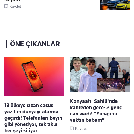
Kaydet
ÖNE ÇIKANLAR
Konyaaltı Sahili'nde
13 ülkeye sızan casus
kahreden gece: 2 genç
yazılım dünyayı alarma
can verdi! “Yüreğimi
geçirdi! Telefonları beyin
yaktın babam”
gibi yönetiyor, tek tıkla
Kaydet
her şeyi siliyor