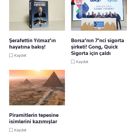
Şerafettin Yılmaz’ın
Borsa’nın 7’nci sigorta
hayatına bakış!
şirketi! Gong, Quick
Sigorta için çaldı
Kaydet
Kaydet
Piramitlerin tepesine
isimlerini kazımışlar
Kaydet