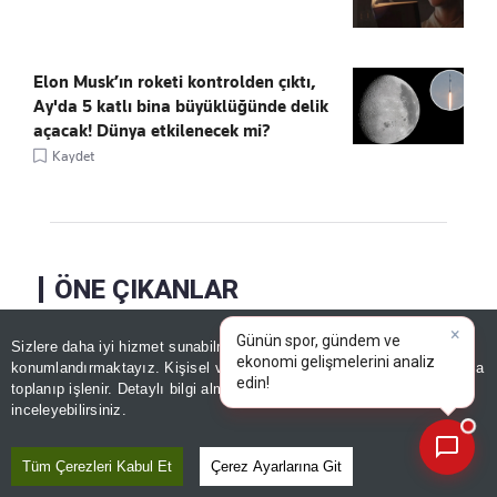
Elon Musk’ın roketi kontrolden çıktı,
Ay'da 5 katlı bina büyüklüğünde delik
açacak! Dünya etkilenecek mi?
Kaydet
ÖNE ÇIKANLAR
×
Günün spor, gündem ve
Sizlere daha iyi hizmet sunabilmek adına sitemizde
çerez
ekonomi gelişmelerini analiz
konumlandırmaktayız. Kişisel verileriniz, KVKK ve GDPR kapsamında
edin!
toplanıp işlenir. Detaylı bilgi almak için
Aydınlatma Metnimizi
📰
Son 30 güne ait haberleri, spor gelişmelerini veya yazar yazılarını sorgulayabilirsiniz.
inceleyebilirsiniz.
Tüm Çerezleri Kabul Et
Çerez Ayarlarına Git