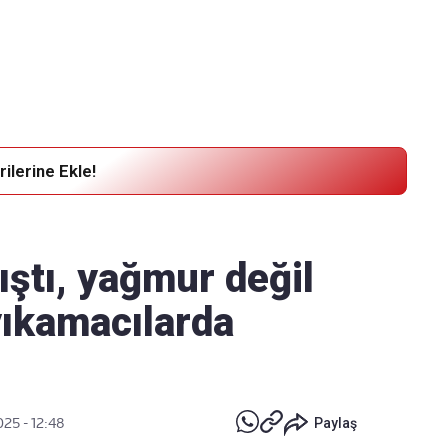
Haber Verin
Editör masamıza bilgi ve materyal
göndermek için
tıklayın
ilerine Ekle!
ştı, yağmur değil
yıkamacılarda
025 - 12:48
Paylaş