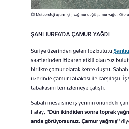
Meteoroloji uyarmıştı, yağmur değil çamur yağdı! Oto y
ŞANLIURFA'DA
ÇAMUR
YAĞDI
Suriye üzerinden gelen toz bulutu
Şanlıu
saatlerinden itibaren etkili olan toz bu
birlikte
çamur
olarak kente düştü. Sabah 
üzerinde
çamur
tabakası ile karşılaştı. İ
tabakasını temizlemeye çalıştı.
Sabah mesaisine iş yerinin önündeki
ça
Falay,
"Dün ikindiden sonra toprak yağm
anda görüyorsunuz.
Çamur
yağmış"
diy