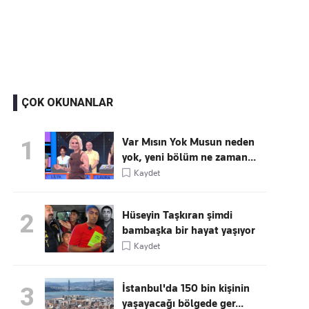
Kaçırmayın
Ücretsiz üye olun, gündemi
şekillendiren gelişmeleri önce siz duyun
ÇOK OKUNANLAR
Var Mısın Yok Musun neden
1
yok, yeni bölüm ne zaman...
Kaydet
Hüseyin Taşkıran şimdi
2
bambaşka bir hayat yaşıyor
Kaydet
İstanbul'da 150 bin kişinin
3
yaşayacağı bölgede ger...