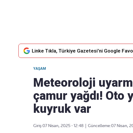
Takip Edin
Favori mecralarınızda haber
akışımıza ulaşın
Linke Tıkla, Türkiye Gazetesi'ni Google Favor
YAŞAM
Meteoroloji uyarmı
çamur yağdı! Oto 
kuyruk var
Giriş:
07 Nisan, 2025 - 12:48
|
Güncelleme:
07 Nisan, 2