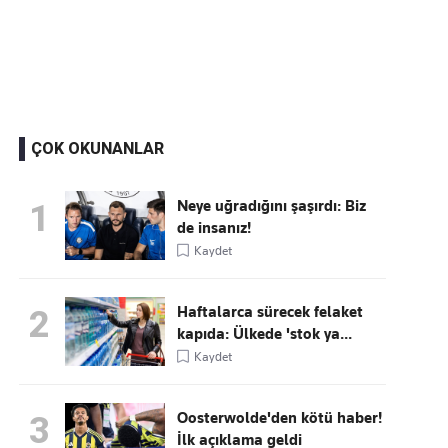
Kaçırmayın
Ücretsiz üye olun, gündemi
şekillendiren gelişmeleri önce siz duyun
ÇOK OKUNANLAR
Neye uğradığını şaşırdı: Biz
1
de insanız!
Kaydet
Haftalarca sürecek felaket
2
kapıda: Ülkede 'stok ya...
Kaydet
Oosterwolde'den kötü haber!
3
İlk açıklama geldi