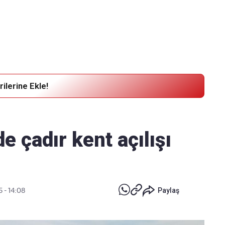
Haber Verin
Editör masamıza bilgi ve materyal
göndermek için
tıklayın
ilerine Ekle!
e çadır kent açılışı
5 - 14:08
Paylaş