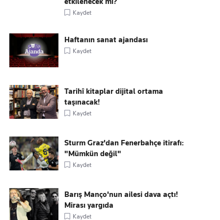
etkilenecek mi?
Kaydet
Haftanın sanat ajandası
Kaydet
Tarihî kitaplar dijital ortama
taşınacak!
Kaydet
Sturm Graz'dan Fenerbahçe itirafı:
"Mümkün değil"
Kaydet
Barış Manço'nun ailesi dava açtı!
Mirası yargıda
Kaydet