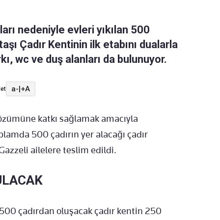
ıları nedeniyle evleri yıkılan 500
şı Çadır Kentinin ilk etabını dualarla
kı, wc ve duş alanları da bulunuyor.
a-
|
+A
et
özümüne katkı sağlamak amacıyla
oplamda 500 çadırın yer alacağı çadır
azzeli ailelere teslim edildi.
ULACAK
500 çadırdan oluşacak çadır kentin 250