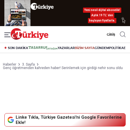
Yeni nesil dijital abonelik!
Aylık 19 TL’ den
başlayan fiyatlarla.
GİRİŞ
SON DAKİKA
YAZARLAR
BİZİM SAYFA
GÜNDEM
POLİTİKA
EK
Haberler
3. Sayfa
Genç öğretmenden kahreden haber! Serinlemek için girdiği nehir sonu oldu
Linke Tıkla, Türkiye Gazetesi'ni Google Favorilerine
Ekle!