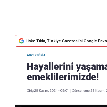
Takip Edin
Favori mecralarınızda haber akışımıza ulaşın
Linke Tıkla, Türkiye Gazetesi'ni Google Favor
ADVERTÖRIAL
Hayallerini yaşama
emeklilerimizde!
Giriş:
28 Kasım, 2024 - 09:01
|
Güncelleme:
28 Kasım, 