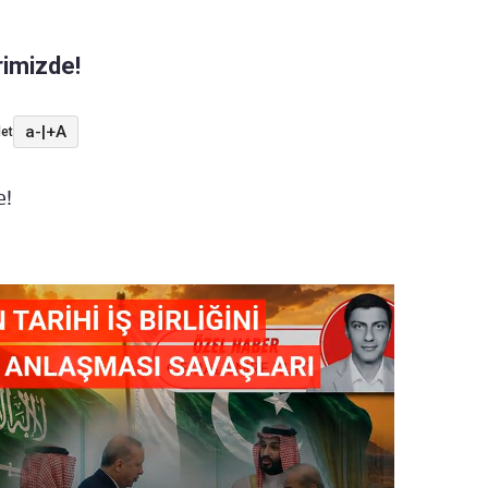
rimizde!
a-
|
+A
et
e!