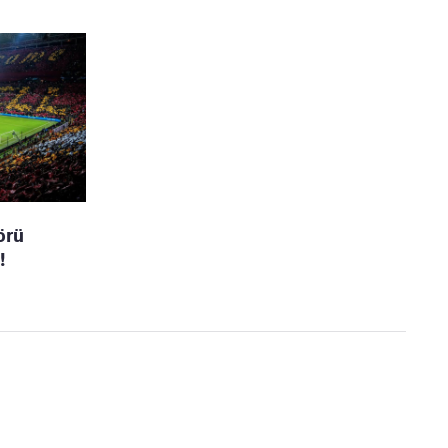
örü
!