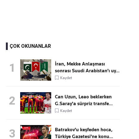
Kaçırmayın
Ücretsiz üye olun, gündemi şekillendiren gelişmeleri önce siz duyun
ÇOK OKUNANLAR
İran, Mekke Anlaşması
1
sonrası Suudi Arabistan'ı uy...
Kaydet
Can Uzun, Leao beklerken
2
G.Saray'a sürpriz transfe...
Kaydet
Batrakov'u keşfeden hoca,
3
Türkiye Gazetesi'ne konu...