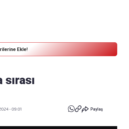
Haber Verin
Editör masamıza bilgi ve materyal göndermek için
tıklayın
ilerine Ekle!
 sırası
2024 - 09:01
Paylaş