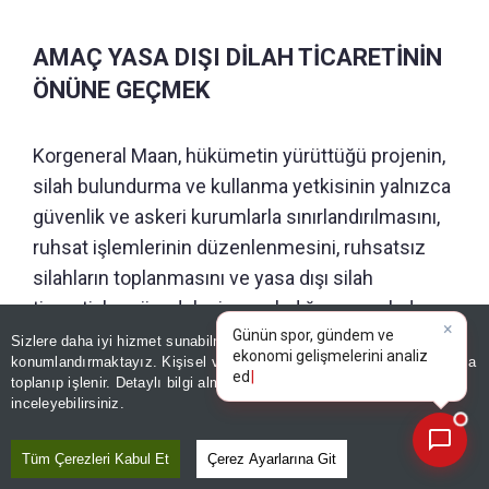
AMAÇ YASA DIŞI DİLAH TİCARETİNİN
ÖNÜNE GEÇMEK
Korgeneral Maan, hükümetin yürüttüğü projenin,
silah bulundurma ve kullanma yetkisinin yalnızca
güvenlik ve askeri kurumlarla sınırlandırılmasını,
ruhsat işlemlerinin düzenlenmesini, ruhsatsız
silahların toplanmasını ve yasa dışı silah
ticaretiyle mücadeleyi amaçladığını vurguladı.
×
Günün spor, gündem ve
Sizlere daha iyi hizmet sunabilmek adına sitemizde
çerez
ekonomi gelişmelerini analiz
konumlandırmaktayız. Kişisel verileriniz, KVKK ve GDPR kapsamında
edin!
|
toplanıp işlenir. Detaylı bilgi almak için
Aydınlatma Metnimizi
GÜNÜN ÖZETİ
📰
Son 30 güne ait haberleri, spor gelişmelerini veya yazar yazılarını sorgulayabilirsiniz.
inceleyebilirsiniz.
Tüm Çerezleri Kabul Et
Çerez Ayarlarına Git