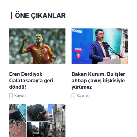
ÖNE ÇIKANLAR
Eren Derdiyok
Bakan Kurum: Bu işler
Galatasaray'a geri
ahbap çavuş ilişkisiyle
döndü!
yürümez
Kaydet
Kaydet