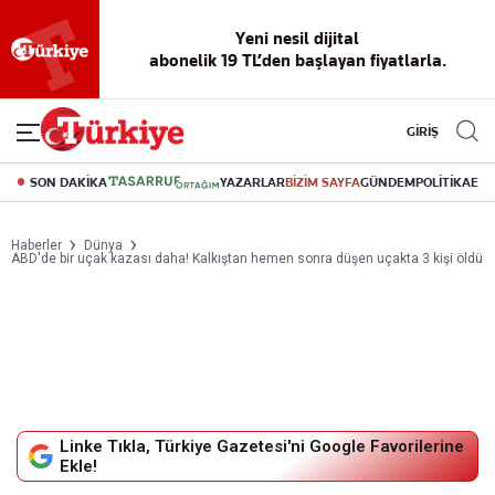
Yeni nesil dijital
abonelik 19 TL’den başlayan fiyatlarla.
GİRİŞ
SON DAKİKA
YAZARLAR
BİZİM SAYFA
GÜNDEM
POLİTİKA
EK
Haberler
Dünya
ABD'de bir uçak kazası daha! Kalkıştan hemen sonra düşen uçakta 3 kişi öldü
Linke Tıkla, Türkiye Gazetesi'ni Google Favorilerine
Ekle!