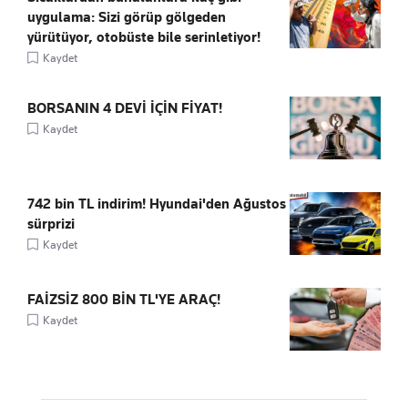
uygulama: Sizi görüp gölgeden
yürütüyor, otobüste bile serinletiyor!
Kaydet
BORSANIN 4 DEVİ İÇİN FİYAT!
Kaydet
742 bin TL indirim! Hyundai'den Ağustos
sürprizi
Kaydet
FAİZSİZ 800 BİN TL'YE ARAÇ!
Kaydet