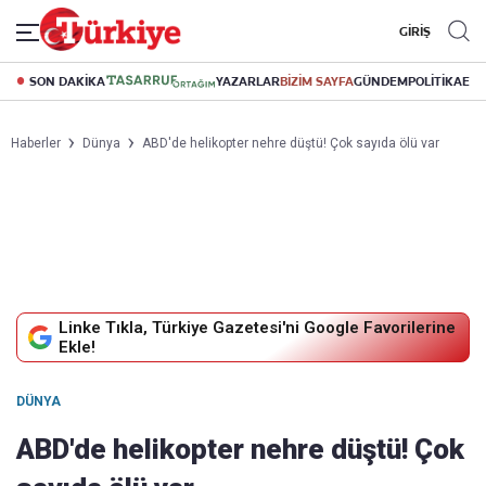
GİRİŞ
SON DAKİKA
YAZARLAR
BİZİM SAYFA
GÜNDEM
POLİTİKA
EK
Haberler
Dünya
ABD'de helikopter nehre düştü! Çok sayıda ölü var
Linke Tıkla, Türkiye Gazetesi'ni Google Favorilerine
Ekle!
DÜNYA
ABD'de helikopter nehre düştü! Çok