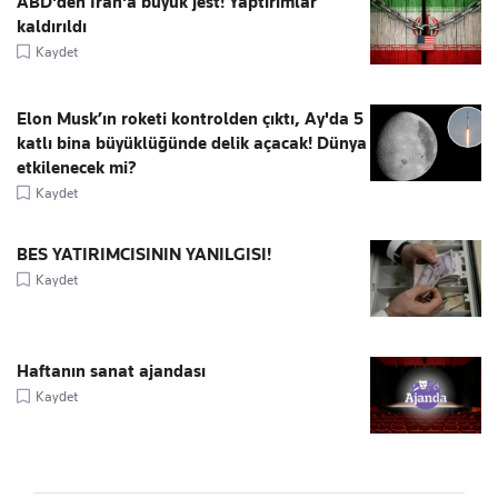
ABD'den İran'a büyük jest! Yaptırımlar
kaldırıldı
Kaydet
Elon Musk’ın roketi kontrolden çıktı, Ay'da 5
katlı bina büyüklüğünde delik açacak! Dünya
etkilenecek mi?
Kaydet
BES YATIRIMCISININ YANILGISI!
Kaydet
Haftanın sanat ajandası
Kaydet