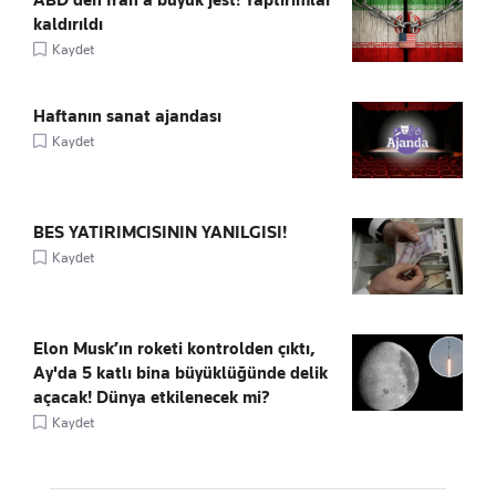
kaldırıldı
Kaydet
Haftanın sanat ajandası
Kaydet
BES YATIRIMCISININ YANILGISI!
Kaydet
Elon Musk’ın roketi kontrolden çıktı,
Ay'da 5 katlı bina büyüklüğünde delik
açacak! Dünya etkilenecek mi?
Kaydet