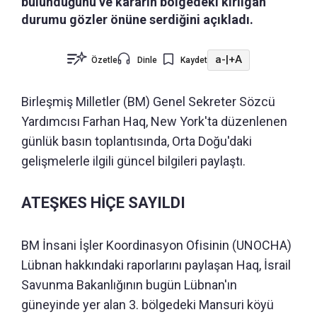
bulunduğunu ve kararın bölgedeki kırılgan
durumu gözler önüne serdiğini açıkladı.
a-
|
+A
Özetle
Dinle
Kaydet
Birleşmiş Milletler (BM) Genel Sekreter Sözcü
Yardımcısı Farhan Haq, New York'ta düzenlenen
günlük basın toplantısında, Orta Doğu'daki
gelişmelerle ilgili güncel bilgileri paylaştı.
ATEŞKES HİÇE SAYILDI
BM İnsani İşler Koordinasyon Ofisinin (UNOCHA)
Lübnan hakkındaki raporlarını paylaşan Haq, İsrail
Savunma Bakanlığının bugün Lübnan'ın
güneyinde yer alan 3. bölgedeki Mansuri köyü