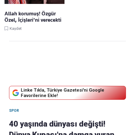
Allah korumuş! Özgür
Özel, İçişleri'ni verecekti
Kaydet
Linke Tıkla, Türkiye Gazetesi'ni Google
Favorilerine Ekle!
SPOR
40 yaşında dünyası değişti!
Dünya Kupası'na damga vuran