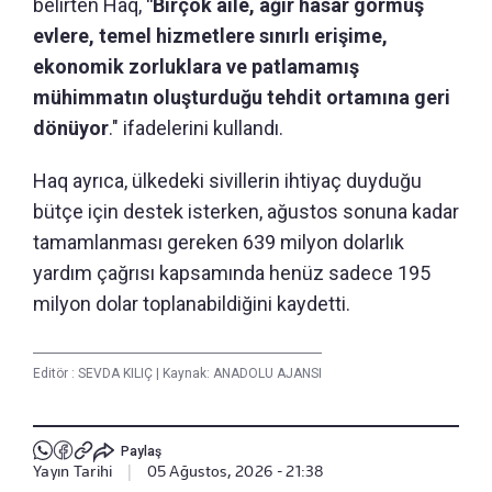
belirten Haq,
"Birçok aile, ağır hasar görmüş
evlere, temel hizmetlere sınırlı erişime,
ekonomik zorluklara ve patlamamış
mühimmatın oluşturduğu tehdit ortamına geri
dönüyor
." ifadelerini kullandı.
Haq ayrıca, ülkedeki sivillerin ihtiyaç duyduğu
bütçe için destek isterken, ağustos sonuna kadar
tamamlanması gereken 639 milyon dolarlık
yardım çağrısı kapsamında henüz sadece 195
milyon dolar toplanabildiğini kaydetti.
Editör :
SEVDA KILIÇ
|
Kaynak: ANADOLU AJANSI
Paylaş
Yayın Tarihi
|
05 Ağustos, 2026 - 21:38