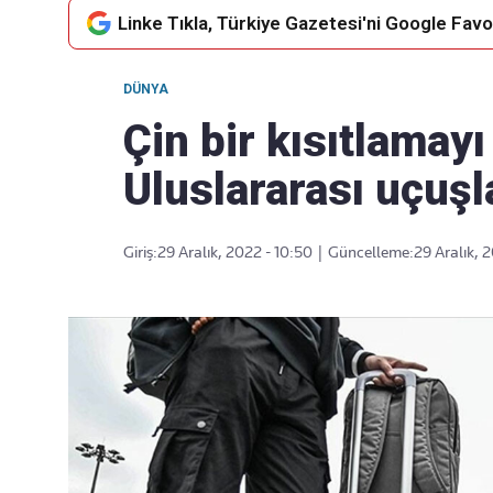
Linke Tıkla, Türkiye Gazetesi'ni Google Favor
DÜNYA
Takip Edin
Favori mecralarınızda haber
Çin bir kısıtlamayı
akışımıza ulaşın
Uluslararası uçuş
Giriş:
29 Aralık, 2022 - 10:50
|
Güncelleme:
29 Aralık, 