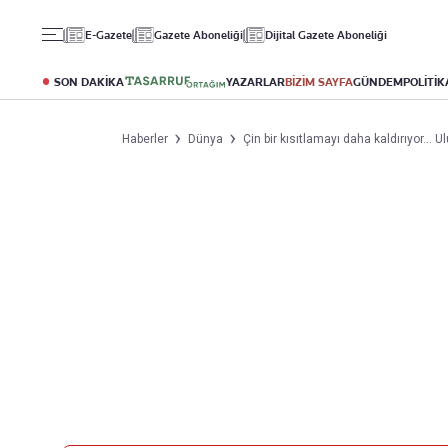
Gündem
Ekonomi
Spor
E-Gazete
Gazete Aboneliği
Dijital Gazete Aboneliği
Politika
Borsa
Futbol
Eğitim
Altın
Puan Durumu
SON DAKİKA
YAZARLAR
BİZİM SAYFA
GÜNDEM
POLİTİK
Döviz
Fikstür
Hisse Senedi
Şampiyonlar Ligi
Haberler
Dünya
Çin bir kısıtlamayı daha kaldırıyor...
Kripto Para
Avrupa Ligi
Emlak
Basketbol
T-Otomobil
Turizm
Yazarlar
Diğer Kategoriler
Kurumsal
Bugünün Yazarları
Magazin
Hakkımızda
Tüm Yazarlar
Teknoloji
İletişim
Resmî Ilanlar
Künye
Haberler
Gazete Aboneliği
Foto Haber
Danışma Telefonları
Video Galeri
Yasal
Reklam Ver