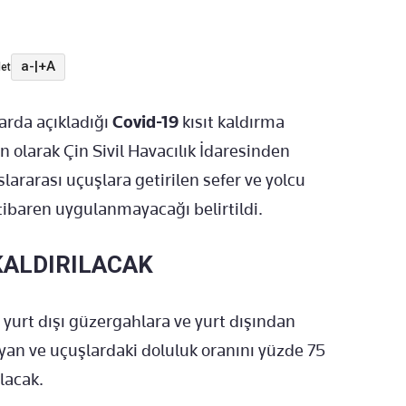
a-
|
+A
et
 arda açıkladığı
Covid-19
kısıt kaldırma
n olarak Çin Sivil Havacılık İdaresinden
lararası uçuşlara getirilen sefer ve yolcu
itibaren uygulanmayacağı belirtildi.
KALDIRILACAK
 yurt dışı güzergahlara ve yurt dışından
ıyan ve uçuşlardaki doluluk oranını yüzde 75
ılacak.