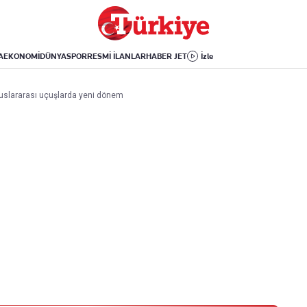
Dünya
Yaşam
Kültür-Sanat
Orta Doğu
Sağlık
Sinema
Avrupa
Hava Durumu
Arkeoloji
A
EKONOMİ
DÜNYA
SPOR
RESMİ İLANLAR
HABER JET
İzle
Amerika
Yemek
Kitap
Afrika
Seyahat
Tarih
 Uluslararası uçuşlarda yeni dönem
İsrail-Gazze
Aktüel
Uygulamalar