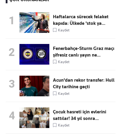
Haftalarca sürecek felaket
1
kapıda: Ülkede 'stok ya...
Kaçırmayın
Kaydet
Ücretsiz üye olun, gündemi
şekillendiren gelişmeleri önce siz duyun
Fenerbahçe-Sturm Graz maçı
2
şifresiz canlı yayın ne...
Kaydet
Acun'dan rekor transfer: Hull
3
City tarihine geçti
Kaydet
Çocuk hasreti için evlerini
4
sattılar! 34 yıl sonra...
Kaydet