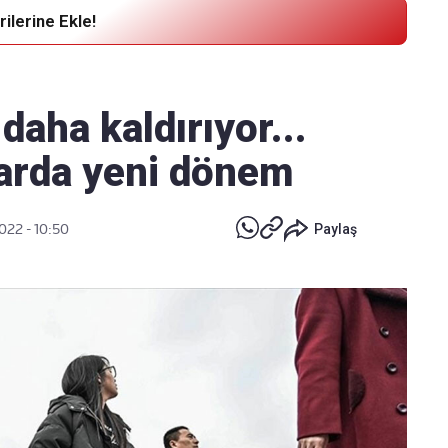
ilerine Ekle!
Haber Verin
Editör masamıza bilgi ve materyal
 daha kaldırıyor...
göndermek için
tıklayın
larda yeni dönem
2022 - 10:50
Paylaş