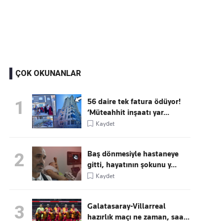
Kaçırmayın
Ücretsiz üye olun, gündemi şekillendiren gelişmeleri önce siz duyun
ÇOK OKUNANLAR
56 daire tek fatura ödüyor!
1
‘Müteahhit inşaatı yar...
Kaydet
Baş dönmesiyle hastaneye
2
gitti, hayatının şokunu y...
Kaydet
Galatasaray-Villarreal
3
hazırlık maçı ne zaman, saa...