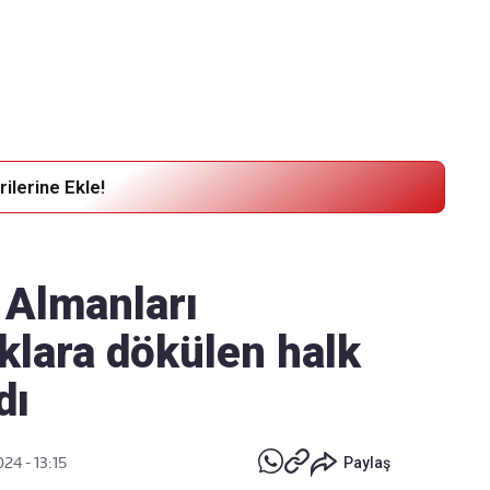
Haber Verin
Editör masamıza bilgi ve materyal göndermek için
tıklayın
ilerine Ekle!
 Almanları
klara dökülen halk
dı
24 - 13:15
Paylaş