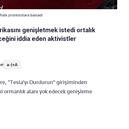
halk protestolara basladi
ikasını genişletmek istedi ortalık
eğini iddia eden aktivistler
a-
|
+A
et
e, "Tesla'yı Durdurun" girişiminden
aki ormanlık alanı yok edecek genişleme