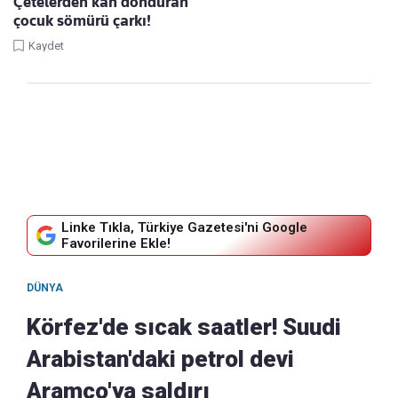
Çetelerden kan donduran
çocuk sömürü çarkı!
Kaydet
Linke Tıkla, Türkiye Gazetesi'ni Google
Favorilerine Ekle!
DÜNYA
Körfez'de sıcak saatler! Suudi
Arabistan'daki petrol devi
Aramco'ya saldırı