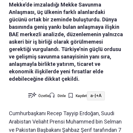
Mekke’de imzaladığı Mekke Savunma
Anlaşması, üç ülkenin farklı alanlardaki
gücünü ortak bir zeminde buluşturdu. Dünya
basınında geniş yankı bulan anlaşmaya ilişkin
BAE merkezli analizde, düzenlemenin yalnızca
askeri bir iş birliği olarak görülmemesi
gerektiği vurgulandı. Türkiye’nin güçlü ordusu
ve gelişmiş savunma sanayisinin yanı sıra,
anlaşmayla birlikte yatırım, ticaret ve
ekonomik ilişkilerde yeni fırsatlar elde
edebileceğine dikkat çekildi.
a-
|
+A
Özetle
Dinle
Kaydet
Cumhurbaşkanı Recep Tayyip Erdoğan, Suudi
Arabistan Veliaht Prensi Muhammed bin Selman
ve Pakistan Başbakanı Şahbaz Şerif tarafından 7