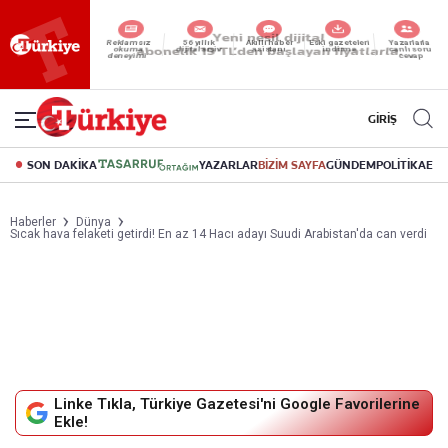
Reklamsız
56 yıllık
Akıllı haber
Eski gazeteleri
Yazarlarla
okuma
dijital arşiv
asistanı
indirme
canlı soru
deneyimi
cevap
GİRİŞ
SON DAKİKA
YAZARLAR
BİZİM SAYFA
GÜNDEM
POLİTİKA
EK
Haberler
Dünya
Sıcak hava felaketi getirdi! En az 14 Hacı adayı Suudi Arabistan'da can verdi
Linke Tıkla, Türkiye Gazetesi'ni Google Favorilerine
Ekle!