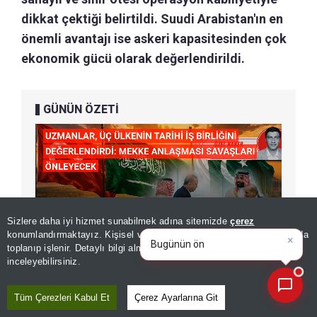
dikkat çektiği belirtildi. Suudi Arabistan'ın en
önemli avantajı ise askeri kapasitesinden çok
ekonomik gücü olarak değerlendirildi.
GÜNÜN ÖZETİ
Sizlere daha iyi hizmet sunabilmek adına sitemizde
çerez
×
Bugünün öne çıkan manşetleri
konumlandırmaktayız. Kişisel verileriniz, KVKK ve GDPR kapsamında
ve gelişmeleri nel
toplanıp işlenir. Detaylı bilgi almak için
Aydınlatma Metnimizi
📰
Son 30 güne ait haberleri, spor gelişmelerini veya yazar yazılarını sorgulayabilirsiniz.
inceleyebilirsiniz.
Tüm Çerezleri Kabul Et
Çerez Ayarlarına Git