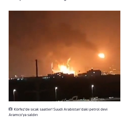
Körfez'de sıcak saatler! Suudi Arabistan'daki petrol devi
Aramco'ya saldırı