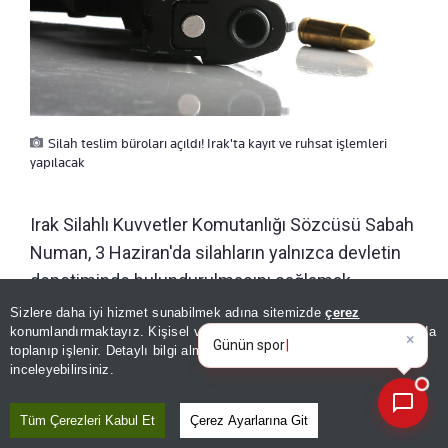
Silah teslim büroları açıldı! Irak'ta kayıt ve ruhsat işlemleri
yapılacak
Irak Silahlı Kuvvetler Komutanlığı Sözcüsü Sabah
Numan, 3 Haziran'da silahların yalnızca devletin
denetiminde bulundurulmasını sağlamak
×
amacıyla bir komisyon kurulduğunu ve
Günün spor, gündem ve
Sizlere daha iyi hizmet sunabilmek adına sitemizde
çerez
ekonomi gelişmelerini analiz
konumlandırmaktayız. Kişisel verileriniz, KVKK ve GDPR kapsamında
komisyonun çalışmalarına başladığını açıklamıştı.
edin
|
toplanıp işlenir. Detaylı bilgi almak için
Aydınlatma Metnimizi
📰
Son 30 güne ait haberleri, spor gelişmelerini veya yazar yazılarını sorgulayabilirsiniz.
inceleyebilirsiniz.
ÖNERİLEN HABERLER
Tüm Çerezleri Kabul Et
Çerez Ayarlarına Git
DÜNYA