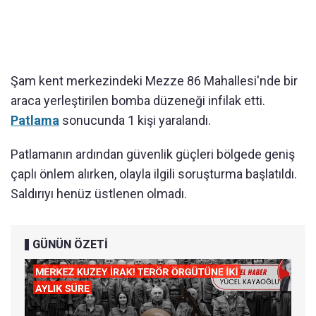
Şam kent merkezindeki Mezze 86 Mahallesi'nde bir
araca yerleştirilen bomba d
üzene
ği infilak etti.
Patlama
sonucunda 1 kişi yaralandı.
Patlamanın ardından g
üvenlik güçleri bölgede geni
ş
çapl
ı
önlem al
ırken, olayla ilgili soruşturma başlatıldı.
Saldırıyı hen
üz üstlenen olmad
ı.
GÜNÜN ÖZETİ