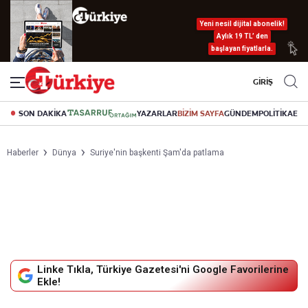
Yeni nesil dijital abonelik!
Aylık 19 TL’ den
başlayan fiyatlarla.
GİRİŞ
SON DAKİKA
YAZARLAR
BİZİM SAYFA
GÜNDEM
POLİTİKA
EK
Haberler
Dünya
Suriye'nin başkenti Şam'da patlama
Linke Tıkla, Türkiye Gazetesi'ni Google Favorilerine
Ekle!