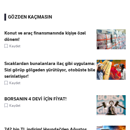
GÖZDEN KAÇMASIN
Konut ve araç finansmanında kişiye özel
dönem!
Kaydet
Sıcaklardan bunalanlara ilaç gibi uygulama:
Sizi görüp gölgeden yürütüyor, otobüste bile
serinletiyor!
Kaydet
BORSANIN 4 DEVİ İÇİN FİYAT!
Kaydet
742 bin TL indirim! Hyundai'den Ağustos