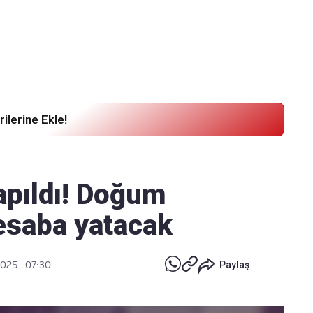
Haber Verin
Editör masamıza bilgi ve materyal
göndermek için
tıklayın
ilerine Ekle!
apıldı! Doğum
esaba yatacak
2025 - 07:30
Paylaş