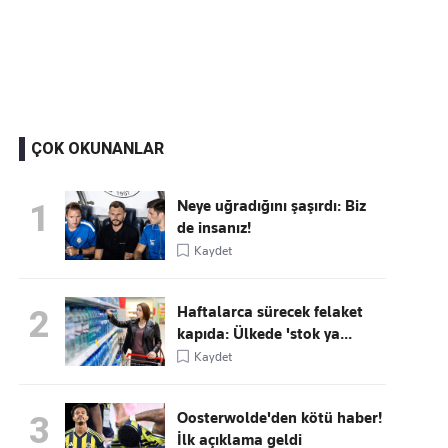
Kaçırmayın
Ücretsiz üye olun, gündemi
şekillendiren gelişmeleri önce siz duyun
ÇOK OKUNANLAR
Neye uğradığını şaşırdı: Biz
1
de insanız!
Kaydet
Haftalarca sürecek felaket
2
kapıda: Ülkede 'stok ya...
Kaydet
Oosterwolde'den kötü haber!
3
İlk açıklama geldi