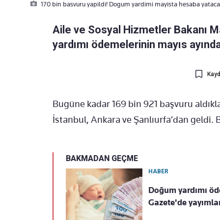
170 bin basvuru yapildi! Dogum yardimi mayista hesaba yatac
Aile ve Sosyal Hizmetler Bakanı 
yardımı ödemelerinin mayıs ayında
Kayd
Bugüne kadar 169 bin 921 başvuru aldıkl
İstanbul, Ankara ve Şanlıurfa’dan geldi. B
BAKMADAN GEÇME
HABER
Doğum yardımı öde
Gazete'de yayımlan