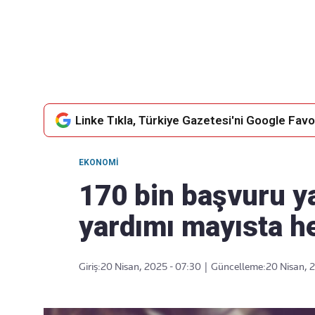
Takip Edin
Favori mecralarınızda haber
akışımıza ulaşın
Linke Tıkla, Türkiye Gazetesi'ni Google Favor
EKONOMI
170 bin başvuru y
yardımı mayısta h
Giriş:
20 Nisan, 2025 - 07:30
|
Güncelleme:
20 Nisan, 