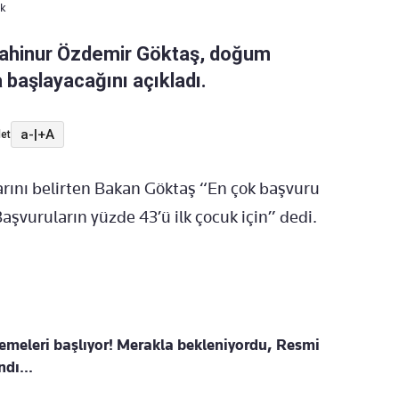
ak
Mahinur Özdemir Göktaş, doğum
 başlayacağını açıkladı.
a-
|
+A
et
arını belirten Bakan Göktaş “En çok başvuru
aşvuruların yüzde 43’ü ilk çocuk için” dedi.
meleri başlıyor! Merakla bekleniyordu, Resmi
dı...