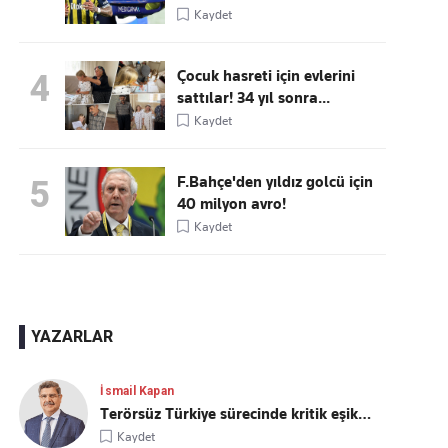
Kaydet
Çocuk hasreti için evlerini
4
sattılar! 34 yıl sonra...
Kaydet
F.Bahçe'den yıldız golcü için
5
40 milyon avro!
Kaydet
YAZARLAR
İsmail Kapan
Terörsüz Türkiye sürecinde kritik eşik…
Kaydet