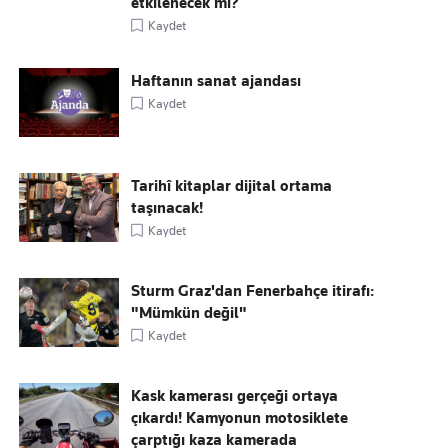
etkilenecek mi?
Kaydet
Haftanın sanat ajandası
Kaydet
Tarihî kitaplar dijital ortama
taşınacak!
Kaydet
Sturm Graz'dan Fenerbahçe itirafı:
"Mümkün değil"
Kaydet
Kask kamerası gerçeği ortaya
çıkardı! Kamyonun motosiklete
çarptığı kaza kamerada