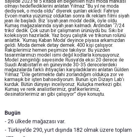
sayede 2023’te 5 kıtada en beğenilen hızlı moda markası
olmayı hedeflediklerini anlatan Yılmaz “Bu yıl ne moda
dediysek, o moda oldu” diyerek şunları ekledi: Fahriye
Evcen marka yüzümüz olduktan sonra ilk reklam filmi siyah
jean ile başladı. Biz ‘siyah jean moda’ dedik, öyle oldu.
Kumaş mağazalarında siyah jean kalmadı. Ardından ‘7/24
triko’ dedik. Çok uzun bir çalışmanın ürünüydü bu. Sıkı bir
koleksiyon hazırladık. Yaz boyu çalıştık ve trikonun rolünü
anlattık. ‘Kumaş Kaban Moda’ deyince piyasa arkamızdan
geldi. Moda demek detay demek. 400 kişi çalışıyor.
Rakiplerimiz hemen peşimize takılıyor. Bu yüzden
tasarımlarımızı model ismi değil kodlarla konuşuyoruz.
Model zenginliği sayesinde Rusya’da eksi 20 derece ile
Suudi Arabistan’ın en güneyinde 30-35 derecelerdeki
mağazalarda farklı ihtiyaçları karşıladıklarını anlatan Gülden
Yılmaz “Dile getirmekte dahi zorlandığım oldukça zor ve
karmaşık bir işten bahsediyorum. Bunun için Dizayn Lab’ı
kurduk. Bütün dünyayı inceliyoruz. Kuluçka merkezi gibi.
Kumaş ve renk analistlerimiz, grafikerlerimiz,
desinatörlerimiz arı gibi çalışıyor” diye konuştu.
Bugün
- 26 ülkede mağazası var.
- Türkiye’de 290, yurt dışında 182 olmak üzere toplam