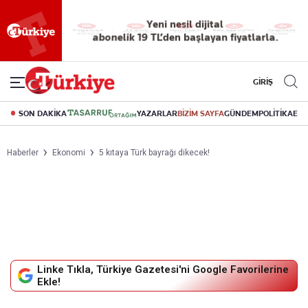
Yeni nesil dijital
abonelik 19 TL’den başlayan fiyatlarla.
GİRİŞ
SON DAKİKA
YAZARLAR
BİZİM SAYFA
GÜNDEM
POLİTİKA
EK
Haberler
Ekonomi
5 kıtaya Türk bayrağı dikecek!
Linke Tıkla, Türkiye Gazetesi'ni Google Favorilerine
Ekle!