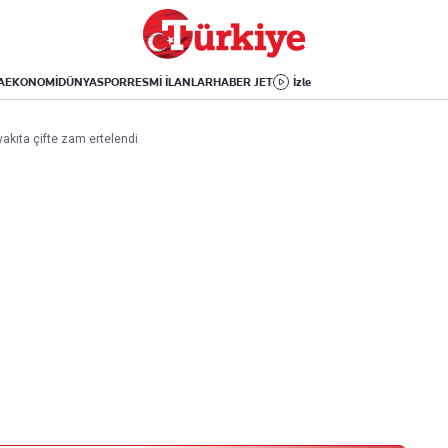
Dünya
Yaşam
Kültür-Sanat
Orta Doğu
Sağlık
Sinema
Avrupa
Hava Durumu
Arkeoloji
A
EKONOMİ
DÜNYA
SPOR
RESMİ İLANLAR
HABER JET
İzle
Amerika
Yemek
Kitap
Afrika
Seyahat
Tarih
yakıta çifte zam ertelendi
İsrail-Gazze
Aktüel
Uygulamalar