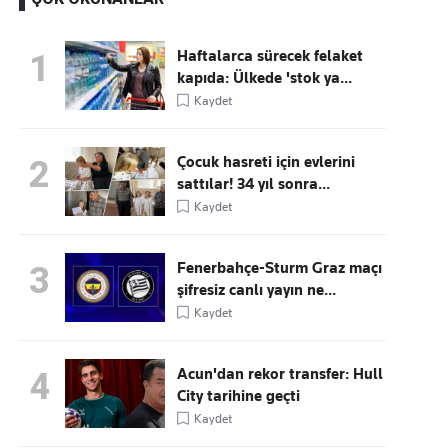
Haftalarca sürecek felaket
1
kapıda: Ülkede 'stok ya...
Kaçırmayın
Kaydet
Ücretsiz üye olun, gündemi
şekillendiren gelişmeleri önce siz duyun
Çocuk hasreti için evlerini
2
sattılar! 34 yıl sonra...
Kaydet
Fenerbahçe-Sturm Graz maçı
3
şifresiz canlı yayın ne...
Kaydet
Acun'dan rekor transfer: Hull
4
City tarihine geçti
Kaydet