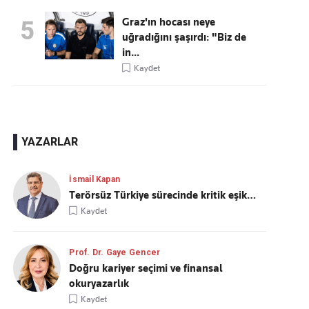
Graz'ın hocası neye
5
uğradığını şaşırdı: "Biz de
in...
Kaydet
YAZARLAR
İsmail Kapan
Terörsüz Türkiye sürecinde kritik eşik…
Kaydet
Prof. Dr. Gaye Gencer
Doğru kariyer seçimi ve finansal
okuryazarlık
Kaydet