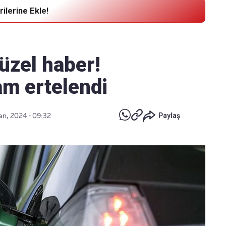
ilerine Ekle!
Haber Verin
Editör masamıza bilgi ve materyal
üzel haber!
göndermek için
tıklayın
am ertelendi
an, 2024 - 09:32
Paylaş