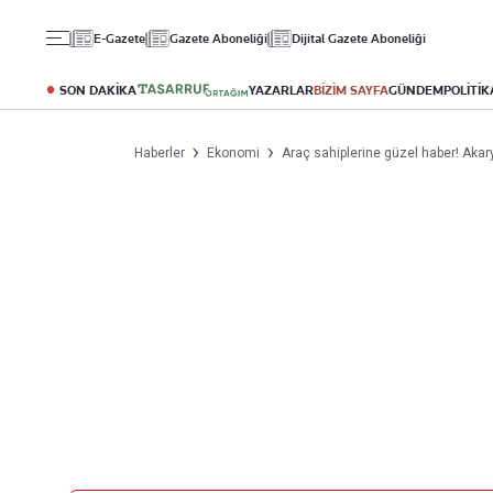
Gündem
Ekonomi
Spor
E-Gazete
Gazete Aboneliği
Dijital Gazete Aboneliği
Politika
Borsa
Futbol
Eğitim
Altın
Puan Durumu
SON DAKİKA
YAZARLAR
BİZİM SAYFA
GÜNDEM
POLİTİK
Döviz
Fikstür
Hisse Senedi
Şampiyonlar Ligi
Haberler
Ekonomi
Araç sahiplerine güzel haber! Akar
Kripto Para
Avrupa Ligi
Emlak
Basketbol
T-Otomobil
Turizm
Yazarlar
Diğer Kategoriler
Kurumsal
Bugünün Yazarları
Magazin
Hakkımızda
Tüm Yazarlar
Teknoloji
İletişim
Resmî Ilanlar
Künye
Haberler
Gazete Aboneliği
Foto Haber
Danışma Telefonları
Video Galeri
Yasal
Reklam Ver