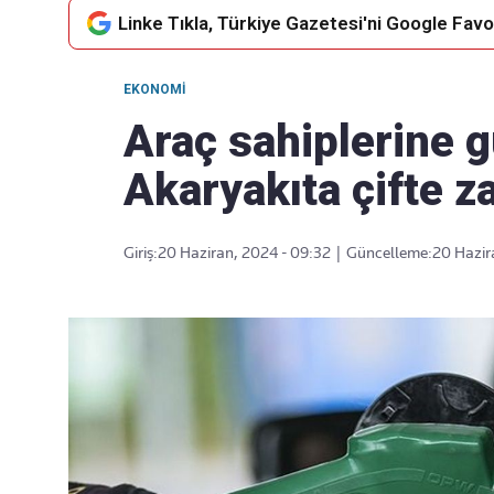
Linke Tıkla, Türkiye Gazetesi'ni Google Favor
EKONOMI
Takip Edin
Favori mecralarınızda haber
Araç sahiplerine g
akışımıza ulaşın
Akaryakıta çifte z
Giriş:
20 Haziran, 2024 - 09:32
|
Güncelleme:
20 Hazir