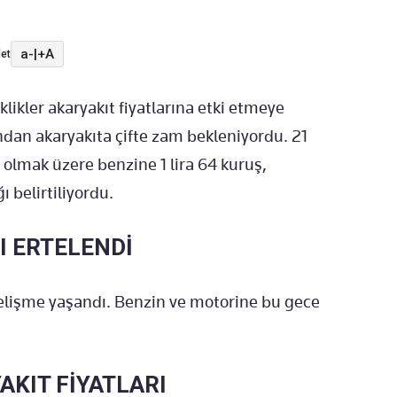
a-
|
+A
et
klikler akaryakıt fiyatlarına etki etmeye
dan akaryakıta çifte zam bekleniyordu. 21
olmak üzere benzine 1 lira 64 kuruş,
ı belirtiliyordu.
I ERTELENDİ
gelişme yaşandı. Benzin ve motorine bu gece
AKIT FİYATLARI