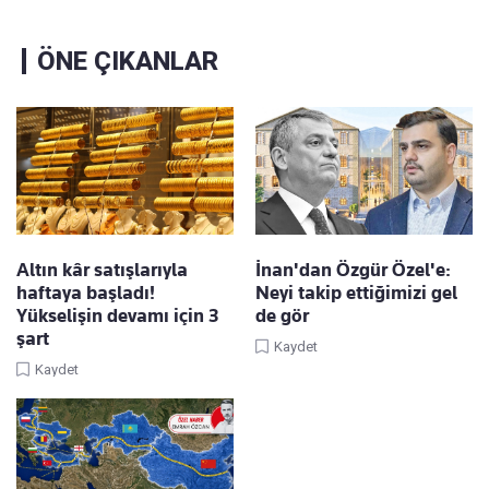
ÖNE ÇIKANLAR
Altın kâr satışlarıyla
İnan'dan Özgür Özel'e:
haftaya başladı!
Neyi takip ettiğimizi gel
Yükselişin devamı için 3
de gör
şart
Kaydet
Kaydet