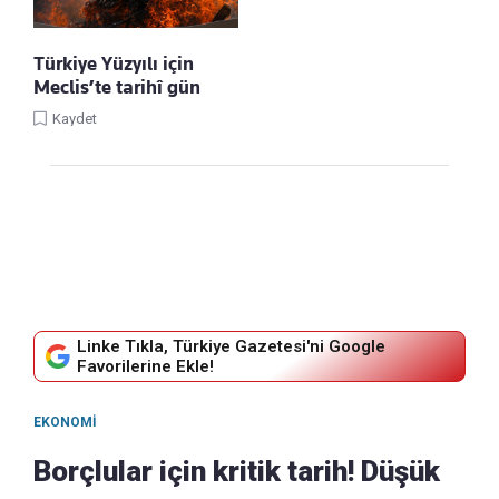
Türkiye Yüzyılı için
Meclis’te tarihî gün
Kaydet
Linke Tıkla, Türkiye Gazetesi'ni Google
Favorilerine Ekle!
EKONOMI
Borçlular için kritik tarih! Düşük