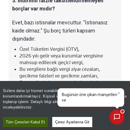
3. İndirimli faizle taksitlendirilemeyen
borçlar var mıdır?
Evet, bazı istisnalar mevcuttur. "İstisnasız
kaide olmaz." Şu borç türleri kapsam
dışındadır:
Özel Tüketim Vergisi (ÖTV),
2026 yılı gelir veya kurumlar vergisine
mahsup edilecek geçici vergi,
Bu vergilere bağlı vergi ziyaı cezaları,
gecikme faizleri ve gecikme zamları,
Bu vergilerin beyannamelerine ait damga
vergileri ile bunlara ilişkin gecikme
Sizlere daha iyi hizmet sunabilmek adına sitemizde
çerez
×
Bugünün öne çıkan manşetleri
zamları.
konumlandırmaktayız. Kişisel verileriniz, KVKK ve GDPR kapsamında
ve gelişmeleri neler?
toplanıp işlenir. Detaylı bilgi almak için
Aydınlatma Metnimizi
📰
Son 30 güne ait haberleri, spor gelişmelerini veya yazar yazılarını sorgulayabilirsiniz.
inceleyebilirsiniz.
Tüm Çerezleri Kabul Et
Çerez Ayarlarına Git