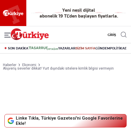
Reklamsız
56 yıllık
Akıllı haber
Eski gazeteleri
Yazarlarla
okuma
dijital arşiv
asistanı
indirme
canlı soru
deneyimi
cevap
GİRİŞ
SON DAKİKA
YAZARLAR
BİZİM SAYFA
GÜNDEM
POLİTİKA
EK
Haberler
Ekonomi
Alışveriş severler dikkat! Yurt dışındaki sitelere kimlik bilgisi vermeyin
Linke Tıkla, Türkiye Gazetesi'ni Google Favorilerine
Ekle!