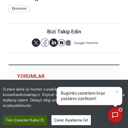
Ekonomi
Bizi Takip Edin
YORUMLAR
Sizlere daha iyi hizmet sunabilmek adına sitemizde
çerez
×
Bugünkü yazarların köşe
konumlandırmaktayız. Kişisel verileriniz, KVKK ve GDPR kapsamında
yazılarını özet
|
toplanıp işlenir. Detaylı bilgi almak için
Aydınlatma Metnimizi
📰
Son 30 güne ait haberleri, spor gelişmelerini veya yazar yazılarını sorgulayabilirsiniz.
inceleyebilirsiniz.
Tüm Çerezleri Kabul Et
Çerez Ayarlarına Git