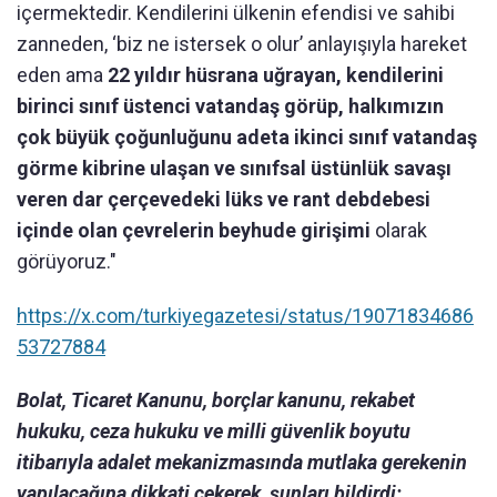
içermektedir. Kendilerini ülkenin efendisi ve sahibi
zanneden, ‘biz ne istersek o olur’ anlayışıyla hareket
eden ama
22 yıldır hüsrana uğrayan, kendilerini
birinci sınıf üstenci vatandaş görüp, halkımızın
çok büyük çoğunluğunu adeta ikinci sınıf vatandaş
görme kibrine ulaşan ve sınıfsal üstünlük savaşı
veren dar çerçevedeki lüks ve rant debdebesi
içinde olan çevrelerin beyhude girişimi
olarak
görüyoruz."
https://x.com/turkiyegazetesi/status/19071834686
53727884
Bolat, Ticaret Kanunu, borçlar kanunu, rekabet
hukuku, ceza hukuku ve milli güvenlik boyutu
itibarıyla adalet mekanizmasında mutlaka gerekenin
yapılacağına dikkati çekerek, şunları bildirdi: