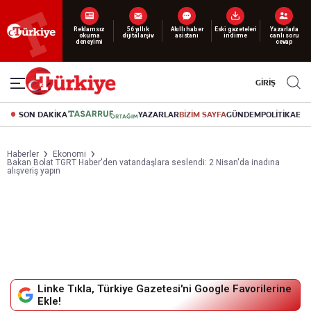
Reklamsız
56 yıllık
Akıllı haber
Eski gazeteleri
Yazarlarla
okuma
dijital arşiv
asistanı
indirme
canlı soru
deneyimi
cevap
GİRİŞ
SON DAKİKA
YAZARLAR
BİZİM SAYFA
GÜNDEM
POLİTİKA
EK
Haberler
Ekonomi
Bakan Bolat TGRT Haber'den vatandaşlara seslendi: 2 Nisan'da inadına
alışveriş yapın
Linke Tıkla, Türkiye Gazetesi'ni Google Favorilerine
Ekle!