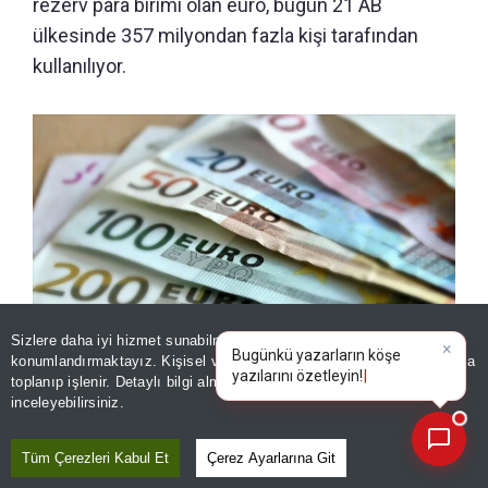
rezerv para birimi olan euro, bugün 21 AB
ülkesinde 357 milyondan fazla kişi tarafından
kullanılıyor.
Sizlere daha iyi hizmet sunabilmek adına sitemizde
çerez
konumlandırmaktayız. Kişisel verileriniz, KVKK ve GDPR kapsamında
×
21 ülkede 357 milyon kişi kullanıyor! Tarihi hamle: Euro
toplanıp işlenir. Detaylı bilgi almak için
Aydınlatma Metnimizi
📰
Son 30 güne ait haberleri, spor gelişmelerini veya yazar yazılarını sorgulayabilirsiniz.
banknotları 25 yıl sonra yenileniyor
inceleyebilirsiniz.
Tüm Çerezleri Kabul Et
Çerez Ayarlarına Git
DOLAŞIMDA 30 MİLYARDAN FAZLA