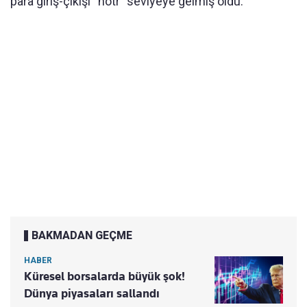
para giriş-çıkışı “nötr” seviyeye gelmiş oldu.
BAKMADAN GEÇME
HABER
Küresel borsalarda büyük şok!
Dünya piyasaları sallandı