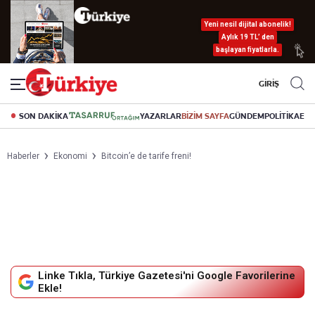
Yeni nesil dijital abonelik!
Aylık 19 TL’ den
başlayan fiyatlarla.
GİRİŞ
SON DAKİKA
YAZARLAR
BİZİM SAYFA
GÜNDEM
POLİTİKA
EK
Haberler
Ekonomi
Bitcoin’e de tarife freni!
Linke Tıkla, Türkiye Gazetesi'ni Google Favorilerine
Ekle!