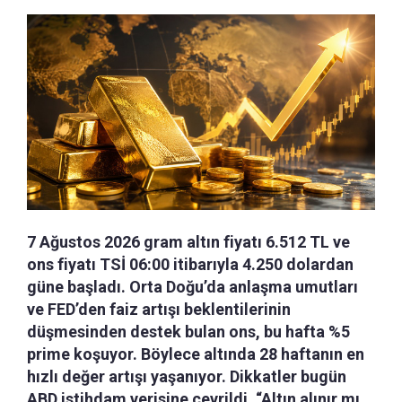
7 Ağustos 2026 gram altın fiyatı 6.512 TL ve
ons fiyatı TSİ 06:00 itibarıyla 4.250 dolardan
güne başladı. Orta Doğu’da anlaşma umutları
ve FED’den faiz artışı beklentilerinin
düşmesinden destek bulan ons, bu hafta %5
prime koşuyor. Böylece altında 28 haftanın en
hızlı değer artışı yaşanıyor. Dikkatler bugün
ABD istihdam verisine çevrildi. “Altın alınır mı,