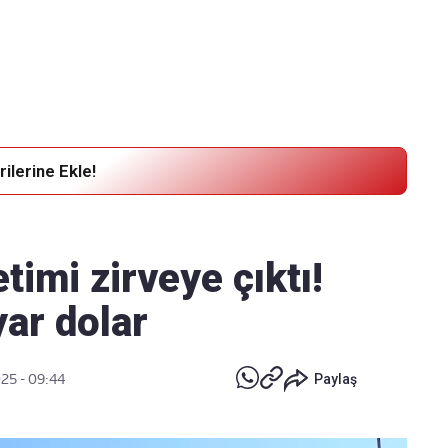
Haber Verin
Editör masamıza bilgi ve materyal
göndermek için
tıklayın
ilerine Ekle!
timi zirveye çıktı!
yar dolar
025 - 09:44
Paylaş