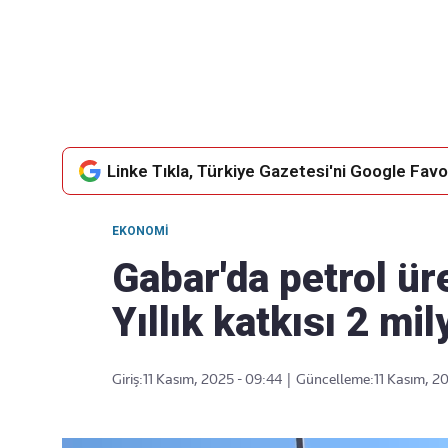
Takip Edin
Favori mecralarınızda haber
akışımıza ulaşın
Linke Tıkla, Türkiye Gazetesi'ni Google Favor
EKONOMI
Gabar'da petrol üre
Yıllık katkısı 2 mil
Giriş:
11 Kasım, 2025 - 09:44
|
Güncelleme:
11 Kasım, 2