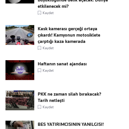
büyüklüğünde delik açacak! Dünya
etkilenecek mi?
Kaydet
Kask kamerası gerçeği ortaya
çıkardı! Kamyonun motosiklete
çarptığı kaza kamerada
Kaydet
Haftanın sanat ajandası
Kaydet
PKK ne zaman silah bırakacak?
Tarih netleşti
Kaydet
BES YATIRIMCISININ YANILGISI!