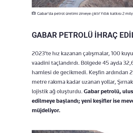
Gabar'da petrol üretimi zirveye çıktı! Yıllık katkısı 2 mil
GABAR PETROLÜ İHRAÇ ED
2023'te hız kazanan çalışmalar, 100 kuyu
vaadini taçlandırdı. Bölgede 45 ayda 32,6 
hamlesi de gecikmedi. Keşfin ardından 2 
metre rakıma kadar uzanan yollar, Şırnak
lojistik ağ oluşturdu.
Gabar petrolü, ulus
edilmeye başlandı; yeni keşifler ise me
müjdeliyor.