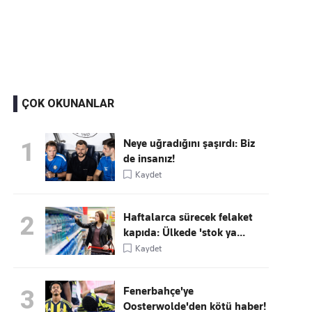
Kaçırmayın
Ücretsiz üye olun, gündemi
şekillendiren gelişmeleri önce siz duyun
ÇOK OKUNANLAR
Neye uğradığını şaşırdı: Biz
1
de insanız!
Kaydet
Haftalarca sürecek felaket
2
kapıda: Ülkede 'stok ya...
Kaydet
Fenerbahçe'ye
3
Oosterwolde'den kötü haber!