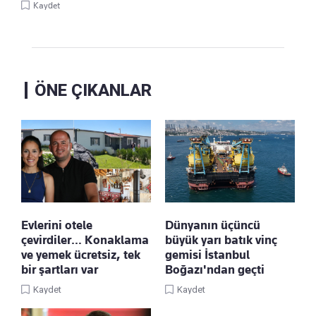
Kaydet
ÖNE ÇIKANLAR
Evlerini otele
Dünyanın üçüncü
çevirdiler… Konaklama
büyük yarı batık vinç
ve yemek ücretsiz, tek
gemisi İstanbul
bir şartları var
Boğazı'ndan geçti
Kaydet
Kaydet