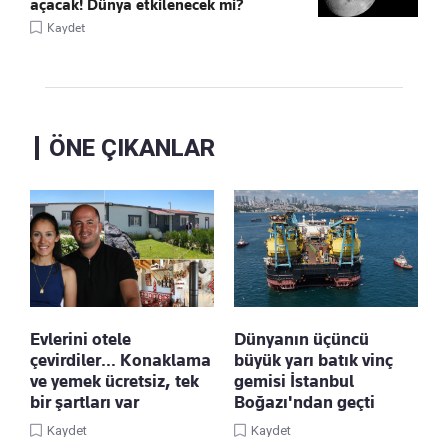
açacak! Dünya etkilenecek mi?
Kaydet
ÖNE ÇIKANLAR
Evlerini otele
Dünyanın üçüncü
çevirdiler… Konaklama
büyük yarı batık vinç
ve yemek ücretsiz, tek
gemisi İstanbul
bir şartları var
Boğazı'ndan geçti
Kaydet
Kaydet