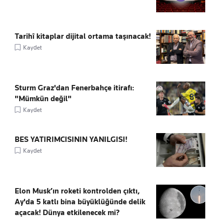
Tarihî kitaplar dijital ortama taşınacak!
Kaydet
Sturm Graz'dan Fenerbahçe itirafı:
"Mümkün değil"
Kaydet
BES YATIRIMCISININ YANILGISI!
Kaydet
Elon Musk’ın roketi kontrolden çıktı,
Ay'da 5 katlı bina büyüklüğünde delik
açacak! Dünya etkilenecek mi?