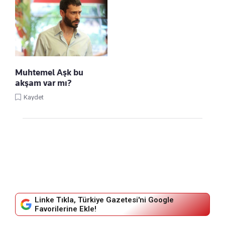
Muhtemel Aşk bu
akşam var mı?
Kaydet
Linke Tıkla, Türkiye Gazetesi'ni Google
Favorilerine Ekle!