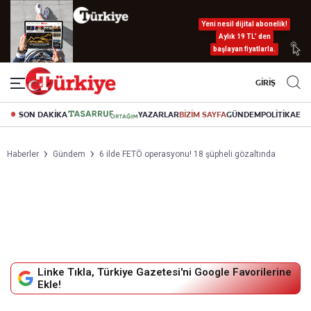
Yeni nesil dijital abonelik!
Aylık 19 TL’ den
başlayan fiyatlarla.
GİRİŞ
SON DAKİKA
YAZARLAR
BİZİM SAYFA
GÜNDEM
POLİTİKA
EK
Haberler
Gündem
6 ilde FETÖ operasyonu! 18 şüpheli gözaltında
Linke Tıkla, Türkiye Gazetesi'ni Google Favorilerine
Ekle!