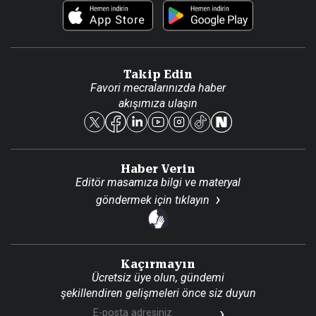
Foto Haber
Künye
Video Galeri
Gazete Aboneliği
Danışma Telefonları
Takip Edin
Favori mecralarınızda haber
Yasal
akışımıza ulaşın
Reklam Ver
Haber Verin
Editör masamıza bilgi ve materyal
göndermek için
tıklayın
Kaçırmayın
Ücretsiz üye olun, gündemi
şekillendiren gelişmeleri önce siz duyun