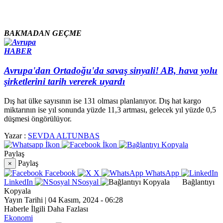
BAKMADAN GEÇME
HABER
Avrupa'dan Ortadoğu'da savaş sinyali! AB, hava yolu
şirketlerini tarih vererek uyardı
Dış hat ülke sayısının ise 131 olması planlanıyor. Dış hat kargo
miktarının ise yıl sonunda yüzde 11,3 artması, gelecek yıl yüzde 0,5
düşmesi öngörülüyor.
Yazar :
SEVDA ALTUNBAS
Paylaş
Paylaş
×
Facebook
X
WhatsApp
LinkedIn
NSosyal
Bağlantıyı
Kopyala
Yayın Tarihi
|
04 Kasım, 2024 - 06:28
Haberle İlgili Daha Fazlası
Ekonomi