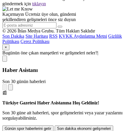
göndermek için
tıklayın
Kaçırmayın
Ücretsiz üye olun, gündemi
şekillendiren gelişmeleri önce siz duyun
© 2026 İhlas Medya Grubu. Tüm Hakları Saklıdır
Son Dakika
Site Haritası
RSS
KVKK Aydınlatma Metni
Gizlilik
Politikası
Çerez Politikası
×
Bugünün öne çıkan manşetleri ve gelişmeleri neler?
|
Haber Asistanı
Son 30 günün haberleri
📰
Türkiye Gazetesi Haber Asistanına Hoş Geldiniz!
Son 30 güne ait haberleri, spor gelişmelerini veya yazar yazılarını
sorgulayabilirsiniz.
Günün spor haberlerini getir
Son dakika ekonomi gelişmeleri