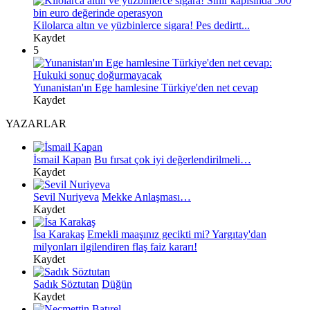
Kilolarca altın ve yüzbinlerce sigara! Pes dedirtt...
Kaydet
5
Yunanistan'ın Ege hamlesine Türkiye'den net cevap
Kaydet
YAZARLAR
İsmail Kapan
Bu fırsat çok iyi değerlendirilmeli…
Kaydet
Sevil Nuriyeva
Mekke Anlaşması…
Kaydet
İsa Karakaş
Emekli maaşınız gecikti mi? Yargıtay'dan
milyonları ilgilendiren flaş faiz kararı!
Kaydet
Sadık Söztutan
Düğün
Kaydet