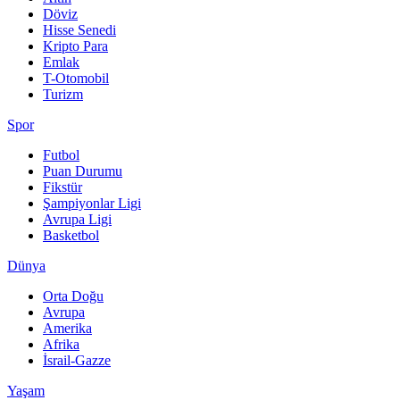
Döviz
Hisse Senedi
Kripto Para
Emlak
T-Otomobil
Turizm
Spor
Futbol
Puan Durumu
Fikstür
Şampiyonlar Ligi
Avrupa Ligi
Basketbol
Dünya
Orta Doğu
Avrupa
Amerika
Afrika
İsrail-Gazze
Yaşam