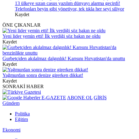
13 ülkeye sızan casus yazılım dünyayı alarma geçirdi!
Telefonları beyin gibi yönetiyor, tek tıkla her şeyi siliyor
Kaydet
ÖNE ÇIKANLAR
Yeni lider yemin etti! İlk verdiği söz bakın ne oldu
Kaydet
Gurbetçiden akılalmaz dalgınlık! Karısını Hırvatistan'da unuttu
Kaydet
Yağmurdan sonra denize girerken dikkat!
Kaydet
SONRAKİ HABER
E-GAZETE
ABONE OL
GİRİŞ
Gündem
Politika
Eğitim
Ekonomi