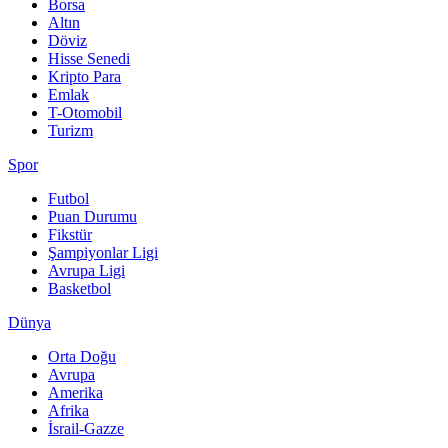
Borsa
Altın
Döviz
Hisse Senedi
Kripto Para
Emlak
T-Otomobil
Turizm
Spor
Futbol
Puan Durumu
Fikstür
Şampiyonlar Ligi
Avrupa Ligi
Basketbol
Dünya
Orta Doğu
Avrupa
Amerika
Afrika
İsrail-Gazze