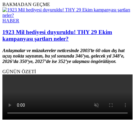
BAKMADAN GEÇME
HABER
1923 Mil hediyesi duyuruldu! THY 29 Ekim
kampanyası şartları neler?
Anlaşmalar ve müzakereler neticesinde 2003’te 60 olan dış hat
uçuş nokta sayısının, bu yıl sonunda 346’ya, gelecek yıl 348’e,
2026’da 350’ye, 2027’de ise 352’ye ulaşması öngörülüyor.
GÜNÜN ÖZETİ