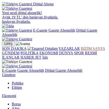
Yeni nesil dijital abonelik!
Aylık 19 TL’ den
başlayan fiyatlarla.
başlayan fiyatlarla.
E-Gazete
Gazete Aboneliği
Dijital Gazete
Aboneliği
GİRİŞ
SON DAKİKA
YAZARLAR
BİZİM SAYFA
GÜNDEM
POLİTİKA
EKONOMİ
DÜNYA
SPOR
RESMİ
İLANLAR
HABER JET
İzle
E-Gazete
Gazete Aboneliği
Dijital Gazete Aboneliği
Gündem
Politika
Eğitim
Ekonomi
Borsa
Altın