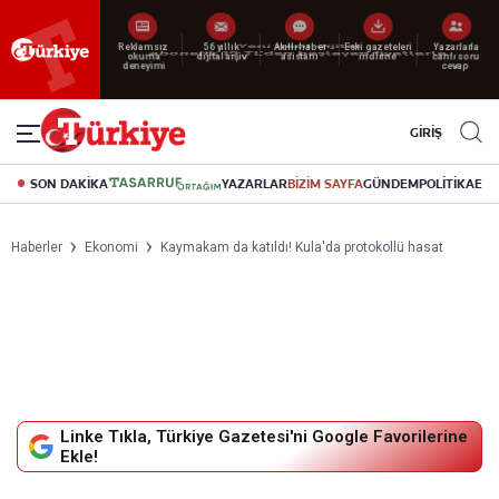
Yeni nesil dijital
abonelik 19 TL’den başlayan fiyatlarla.
GİRİŞ
SON DAKİKA
YAZARLAR
BİZİM SAYFA
GÜNDEM
POLİTİKA
EK
Haberler
Ekonomi
Kaymakam da katıldı! Kula'da protokollü hasat
Linke Tıkla, Türkiye Gazetesi'ni Google Favorilerine
Ekle!