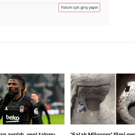
Yorum için giriş yapın
an ayrıldı, yeni takımı
'Salak Milyoner' filmi ge