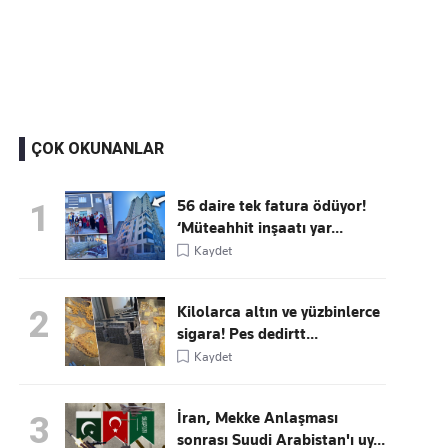
Kaçırmayın
Ücretsiz üye olun, gündemi şekillendiren gelişmeleri önce siz duyun
ÇOK OKUNANLAR
56 daire tek fatura ödüyor!
1
‘Müteahhit inşaatı yar...
Kaydet
Kilolarca altın ve yüzbinlerce
2
sigara! Pes dedirtt...
Kaydet
İran, Mekke Anlaşması
3
sonrası Suudi Arabistan'ı uy...