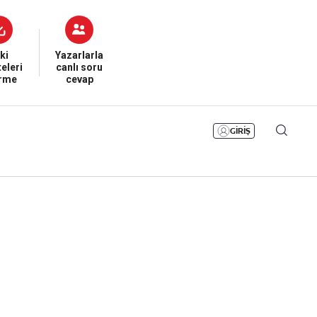
Bizim Sayfa
Namaz Vakitleri
Sesli Yayınlar
ki
Yazarlarla
eleri
canlı soru
irme
cevap
GİRİŞ