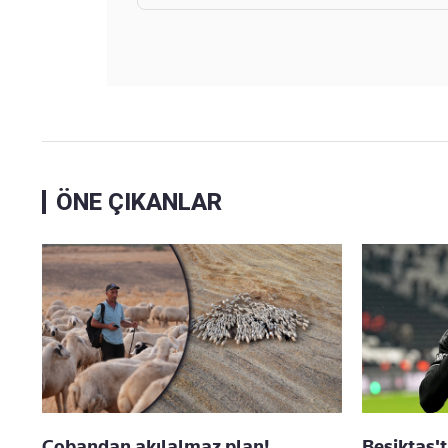
ÖNE ÇIKANLAR
Çobandan akılalmaz plan!
Beşiktaş't