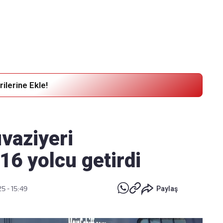
Haber Verin
Editör masamıza bilgi ve materyal göndermek için
tıklayın
ilerine Ekle!
uvaziyeri
16 yolcu getirdi
5 - 15:49
Paylaş