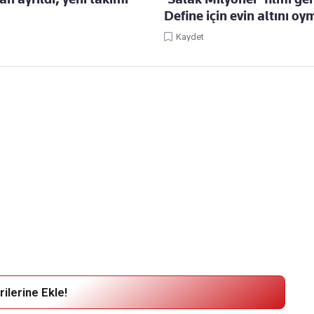
Define için evin altını oy
Kaydet
ilerine Ekle!