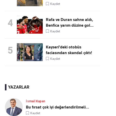
Kaydet
Rafa ve Duran sahne aldı,
4
Benfica yarım düzine gol...
Kaydet
Kayseri’deki otobüs
5
faciasından skandal çıktı!
Kaydet
YAZARLAR
İsmail Kapan
Bu fırsat çok iyi değerlendirilmeli…
Kaydet