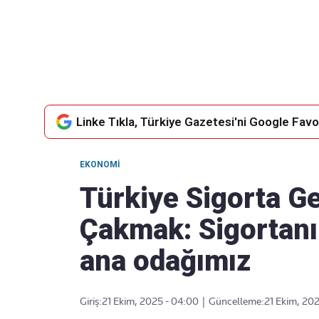
Takip Edin
Favori mecralarınızda haber akışımıza ulaşın
Linke Tıkla, Türkiye Gazetesi'ni Google Favor
EKONOMI
Türkiye Sigorta G
Çakmak: Sigortanın
ana odağımız
Giriş:
21 Ekim, 2025 - 04:00
|
Güncelleme:
21 Ekim, 20