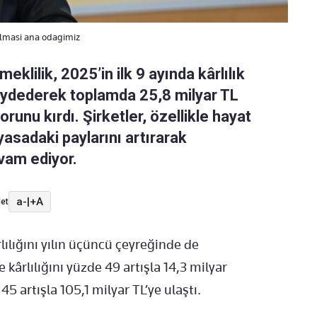
olmasi ana odagimiz
klilik, 2025’in ilk 9 ayında kârlılık
kaydederek toplamda 25,8 milyar TL
orunu kırdı. Şirketler, özellikle hayat
yasadaki paylarını artırarak
vam ediyor.
a-
|
+A
et
rlılığını yılın üçüncü çeyreğinde de
kârlılığını yüzde 49 artışla 14,3 milyar
5 artışla 105,1 milyar TL’ye ulaştı.