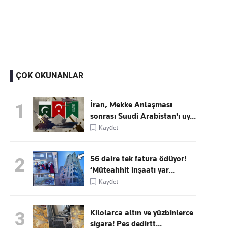
Kaçırmayın
Ücretsiz üye olun, gündemi şekillendiren gelişmeleri önce siz duyun
ÇOK OKUNANLAR
İran, Mekke Anlaşması
1
sonrası Suudi Arabistan'ı uy...
Kaydet
56 daire tek fatura ödüyor!
2
‘Müteahhit inşaatı yar...
Kaydet
Kilolarca altın ve yüzbinlerce
3
sigara! Pes dedirtt...