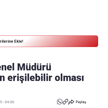
Haber Verin
Editör masamıza bilgi ve materyal göndermek için
tıklayın
ilerine Ekle!
enel Müdürü
 erişilebilir olması
25 - 04:00
Paylaş